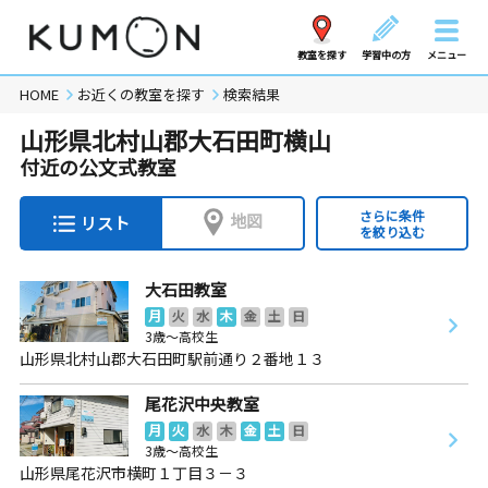
教室を探す
学習中の方
メニュー
HOME
お近くの教室を探す
検索結果
山形県北村山郡大石田町横山
付近の公文式教室
さらに条件
地図
リスト
を絞り込む
大石田教室
月
火
水
木
金
土
日
3歳～高校生
山形県北村山郡大石田町駅前通り２番地１３
尾花沢中央教室
月
火
水
木
金
土
日
3歳～高校生
山形県尾花沢市横町１丁目３－３