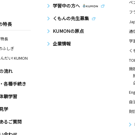
ペ
学習中の方へ
フ
くもんの先生募集
Ja
の特長
KUMONの原点
通
の特長
学
企業情報
Nのふしぎ
く
んだい! KUMON
TO
施
の流れ
・各種手続き
Eng
体験学習
自
見学
財
あるご質問
い合わせ