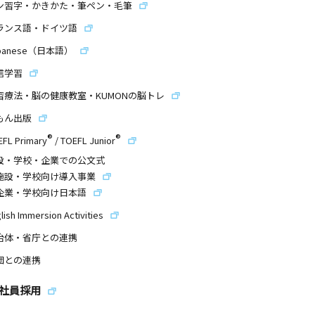
ン習字・かきかた・筆ペン・毛筆
ランス語・ドイツ語
panese（日本語）
信学習
習療法・脳の健康教室・KUMONの脳トレ
もん出版
®
®
EFL Primary
/
TOEFL Junior
設・学校・企業での公文式
施設・学校向け導入事業
企業・学校向け日本語
lish Immersion Activities
治体・省庁との連携
団との連携
社員採用