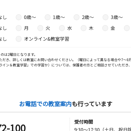
なし
0歳〜
1歳〜
2歳〜
3歳〜
なし
月
火
水
木
金
なし
オンライン&教室学習
のは2曜日となります。
ただき、詳しくは教室にお問い合わせください。（曜日によって異なる場合や7～8
ライン＆教室学習」での学習か）については、保護者の方とご相談させていただき
お電話での教室案内
も行っています
受付時間
72-100
9:30～17:30（土日、祝