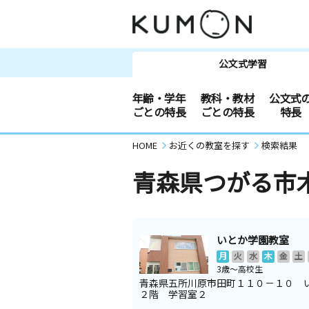
公文式学習
年齢・学年
教科・教材
公文式
ごとの特長
ごとの特長
特長
HOME
お近くの教室を探す
検索結果
青森県つがる市
いとか学園教室
月
火
水
木
金
土
3歳～高校生
青森県五所川原市田町１１０－１０ 
２階 学習室２