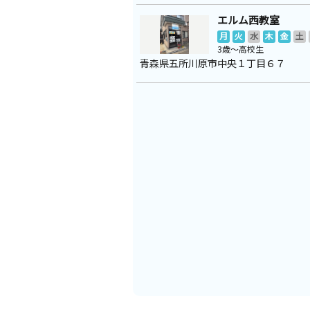
エルム西教室
月
火
水
木
金
土
3歳～高校生
青森県五所川原市中央１丁目６７