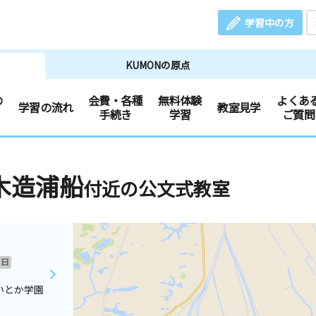
学習中の方
KUMONの原点
の
会費・各種
無料体験
よくあ
学習の流れ
教室見学
手続き
学習
ご質問
木造浦船
付近の公文式教室
日
いとか学園