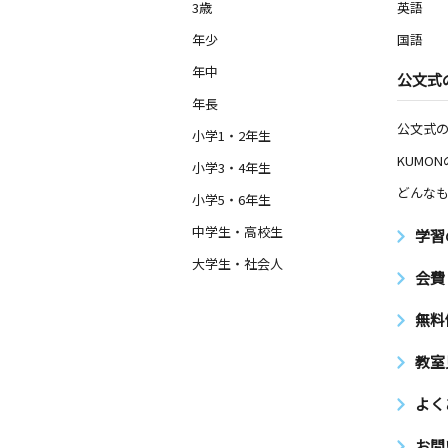
3歳
英語
年少
国語
年中
公文式
年長
公文式
小学1・2年生
KUMO
小学3・4年生
どんなも
小学5・6年生
中学生・高校生
学習
大学生・社会人
会費
無料
教室
よく
お問