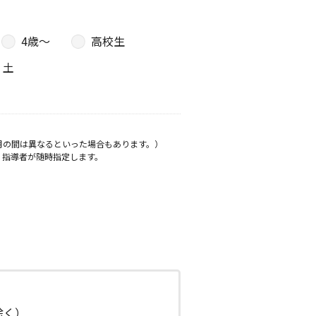
4歳〜
高校生
土
月の間は異なるといった場合もあります。）
、指導者が随時指定します。
日除く）