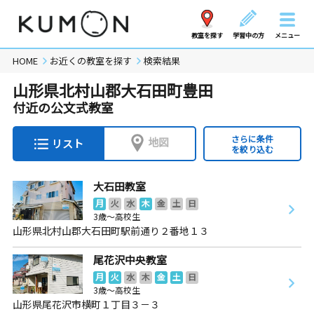
教室を探す
学習中の方
メニュー
HOME
お近くの教室を探す
検索結果
山形県北村山郡大石田町豊田
付近の公文式教室
さらに条件
地図
リスト
を絞り込む
大石田教室
月
火
水
木
金
土
日
3歳～高校生
山形県北村山郡大石田町駅前通り２番地１３
尾花沢中央教室
月
火
水
木
金
土
日
3歳～高校生
山形県尾花沢市横町１丁目３－３