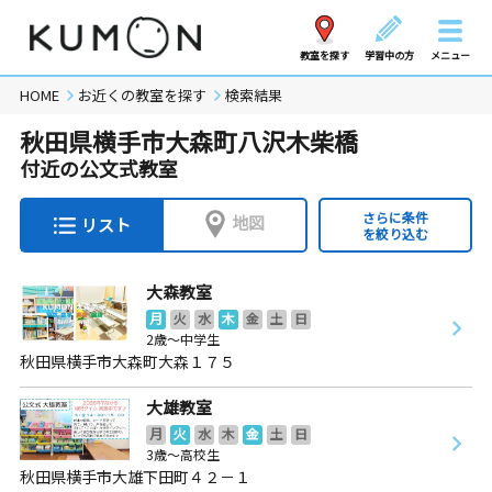
教室を探す
学習中の方
メニュー
HOME
お近くの教室を探す
検索結果
秋田県横手市大森町八沢木柴橋
付近の公文式教室
さらに条件
地図
リスト
を絞り込む
大森教室
月
火
水
木
金
土
日
2歳～中学生
秋田県横手市大森町大森１７５
大雄教室
月
火
水
木
金
土
日
3歳～高校生
秋田県横手市大雄下田町４２－１