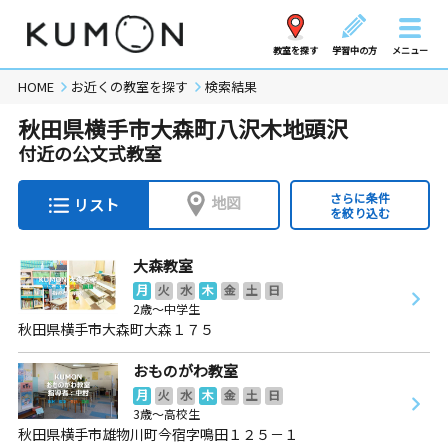
教室を探す
学習中の方
メニュー
HOME
お近くの教室を探す
検索結果
秋田県横手市大森町八沢木地頭沢
付近の公文式教室
さらに条件
地図
リスト
を絞り込む
大森教室
月
火
水
木
金
土
日
2歳～中学生
秋田県横手市大森町大森１７５
おものがわ教室
月
火
水
木
金
土
日
3歳～高校生
秋田県横手市雄物川町今宿字鳴田１２５－１