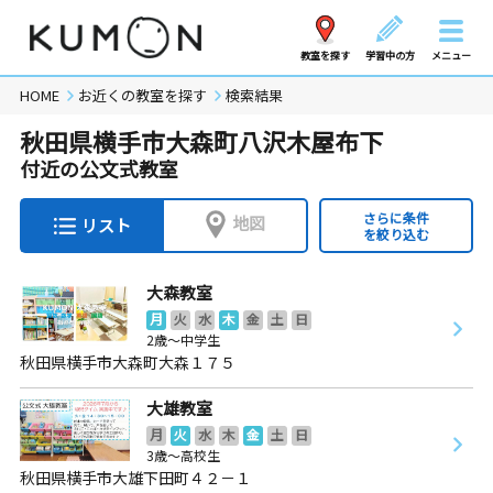
教室を探す
学習中の方
メニュー
HOME
お近くの教室を探す
検索結果
秋田県横手市大森町八沢木屋布下
付近の公文式教室
さらに条件
地図
リスト
を絞り込む
大森教室
月
火
水
木
金
土
日
2歳～中学生
秋田県横手市大森町大森１７５
大雄教室
月
火
水
木
金
土
日
3歳～高校生
秋田県横手市大雄下田町４２－１