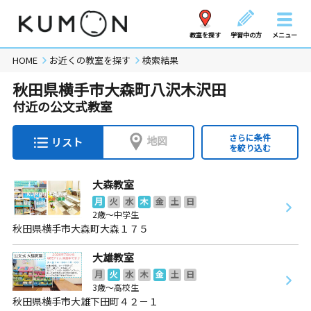
教室を探す
学習中の方
メニュー
HOME
お近くの教室を探す
検索結果
秋田県横手市大森町八沢木沢田
付近の公文式教室
さらに条件
地図
リスト
を絞り込む
大森教室
月
火
水
木
金
土
日
2歳～中学生
秋田県横手市大森町大森１７５
大雄教室
月
火
水
木
金
土
日
3歳～高校生
秋田県横手市大雄下田町４２－１