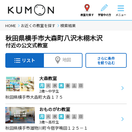
教室を探す
学習中の方
メニュー
HOME
お近くの教室を探す
検索結果
秋田県横手市大森町八沢木栩木沢
付近の公文式教室
さらに条件
地図
リスト
を絞り込む
大森教室
月
火
水
木
金
土
日
2歳～中学生
秋田県横手市大森町大森１７５
おものがわ教室
月
火
水
木
金
土
日
3歳～高校生
秋田県横手市雄物川町今宿字鳴田１２５－１