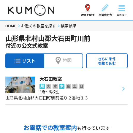
教室を探す
学習中の方
メニュー
HOME
お近くの教室を探す
検索結果
山形県北村山郡大石田町川前
付近の公文式教室
さらに条件
地図
リスト
を絞り込む
大石田教室
月
火
水
木
金
土
日
3歳～高校生
山形県北村山郡大石田町駅前通り２番地１３
お電話での教室案内
も行っています