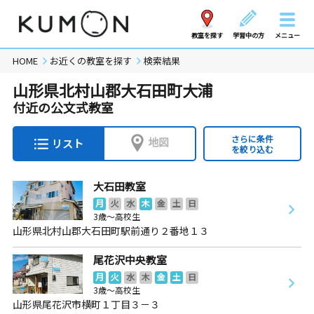
教室を探す
学習中の方
メニュー
HOME
お近くの教室を探す
検索結果
山形県北村山郡大石田町大浦
付近の公文式教室
さらに条件
地図
リスト
を絞り込む
大石田教室
月
火
水
木
金
土
日
3歳～高校生
山形県北村山郡大石田町駅前通り２番地１３
尾花沢中央教室
月
火
水
木
金
土
日
3歳～高校生
山形県尾花沢市横町１丁目３－３