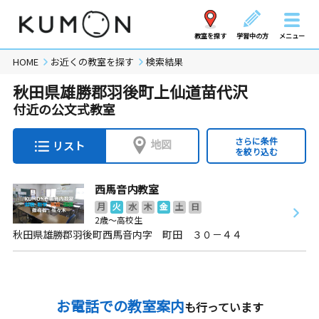
教室を探す
学習中の方
メニュー
HOME
お近くの教室を探す
検索結果
秋田県雄勝郡羽後町上仙道苗代沢
付近の公文式教室
さらに条件
地図
リスト
を絞り込む
西馬音内教室
月
火
水
木
金
土
日
2歳～高校生
秋田県雄勝郡羽後町西馬音内字 町田 ３０－４４
お電話での教室案内
も行っています