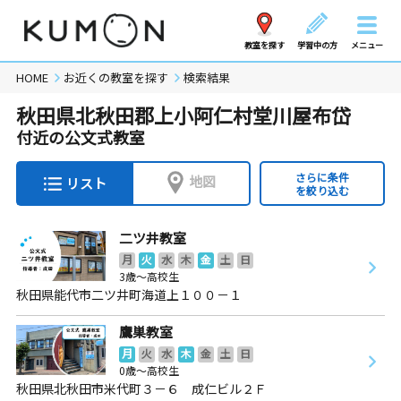
教室を探す
学習中の方
メニュー
HOME
お近くの教室を探す
検索結果
秋田県北秋田郡上小阿仁村堂川屋布岱
付近の公文式教室
さらに条件
地図
リスト
を絞り込む
二ツ井教室
月
火
水
木
金
土
日
3歳～高校生
秋田県能代市二ツ井町海道上１００－１
鷹巣教室
月
火
水
木
金
土
日
0歳～高校生
秋田県北秋田市米代町３－６ 成仁ビル２Ｆ