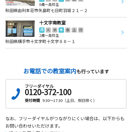
0歳～高校生
秋田県由利本荘市矢島町七日町羽坂２１－２
十文字南教室
月
火
水
木
金
土
日
2歳～高校生
秋田県横手市十文字町十文字８８－１
お電話での教室案内
も行っています
フリーダイヤル
0120-372-100
受付時間
9:30～17:30（土日、祝日除く）
なお、フリーダイヤルがつながりにくい場合は、以下からも
お問い合わせいただけます。