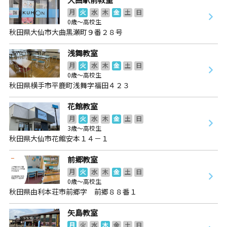
月
火
水
木
金
土
日
0歳～高校生
秋田県大仙市大曲黒瀬町９番２８号
浅舞教室
月
火
水
木
金
土
日
0歳～高校生
秋田県横手市平鹿町浅舞字福田４２３
花館教室
月
火
水
木
金
土
日
3歳～高校生
秋田県大仙市花館安本１４－１
前郷教室
月
火
水
木
金
土
日
0歳～高校生
秋田県由利本荘市前郷字 前郷８８番１
矢島教室
月
火
水
木
金
土
日