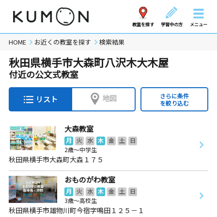
教室を探す
学習中の方
メニュー
HOME
お近くの教室を探す
検索結果
秋田県横手市大森町八沢木大木屋
付近の公文式教室
さらに条件
地図
リスト
を絞り込む
大森教室
月
火
水
木
金
土
日
2歳～中学生
秋田県横手市大森町大森１７５
おものがわ教室
月
火
水
木
金
土
日
3歳～高校生
秋田県横手市雄物川町今宿字鳴田１２５－１