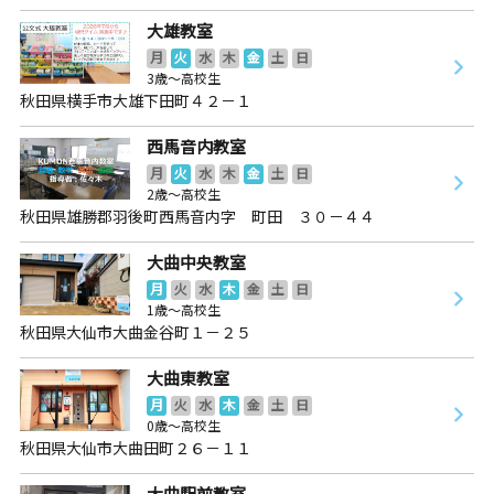
大雄教室
月
火
水
木
金
土
日
3歳～高校生
秋田県横手市大雄下田町４２－１
西馬音内教室
月
火
水
木
金
土
日
2歳～高校生
秋田県雄勝郡羽後町西馬音内字 町田 ３０－４４
大曲中央教室
月
火
水
木
金
土
日
1歳～高校生
秋田県大仙市大曲金谷町１－２５
大曲東教室
月
火
水
木
金
土
日
0歳～高校生
秋田県大仙市大曲田町２６－１１
大曲駅前教室