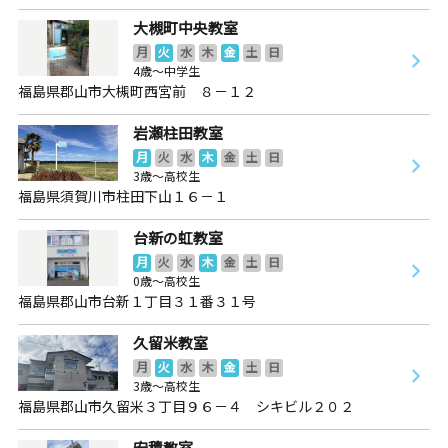
大槻町中央教室
月
火
水
木
金
土
日
4歳～中学生
福島県郡山市大槻町西宮前 ８－１２
岩瀬柱田教室
月
火
水
木
金
土
日
3歳～高校生
福島県須賀川市柱田下山１６－１
台新の虹教室
月
火
水
木
金
土
日
0歳～高校生
福島県郡山市台新１丁目３１番３１号
久留米教室
月
火
水
木
金
土
日
3歳～高校生
福島県郡山市久留米３丁目９６－４ シキビル２０２
安積教室