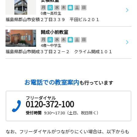
月
火
水
木
金
土
日
0歳～高校生
福島県郡山市安積２丁目３３９ 平田ビル２０１
開成小前教室
月
火
水
木
金
土
日
4歳～中学生
福島県郡山市開成３丁目２２－２ クライム開成１０１
お電話での教室案内
も行っています
フリーダイヤル
0120-372-100
受付時間
9:30～17:30（土日、祝日除く）
なお、フリーダイヤルがつながりにくい場合は、以下からも