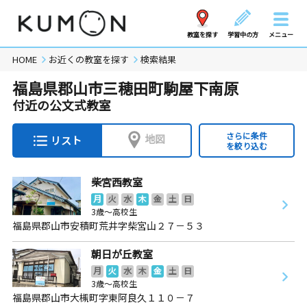
教室を探す
学習中の方
メニュー
HOME
お近くの教室を探す
検索結果
福島県郡山市三穂田町駒屋下南原
付近の公文式教室
さらに条件
地図
リスト
を絞り込む
柴宮西教室
月
火
水
木
金
土
日
3歳～高校生
福島県郡山市安積町荒井字柴宮山２７－５３
朝日が丘教室
月
火
水
木
金
土
日
3歳～高校生
福島県郡山市大槻町字東阿良久１１０－７