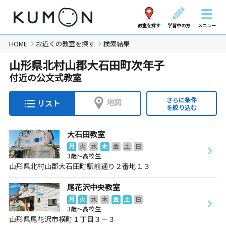
教室を探す
学習中の方
メニュー
HOME
お近くの教室を探す
検索結果
山形県北村山郡大石田町次年子
付近の公文式教室
さらに条件
地図
リスト
を絞り込む
大石田教室
月
火
水
木
金
土
日
3歳～高校生
山形県北村山郡大石田町駅前通り２番地１３
尾花沢中央教室
月
火
水
木
金
土
日
3歳～高校生
山形県尾花沢市横町１丁目３－３