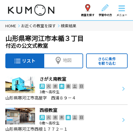
教室を探す
学習中の方
メニュー
HOME
お近くの教室を探す
検索結果
山形県寒河江市本楯３丁目
付近の公文式教室
さらに条件
地図
リスト
を絞り込む
さがえ南教室
月
火
水
木
金
土
日
3歳～高校生
山形県寒河江市高屋字 西浦８９－４
西根教室
月
火
水
木
金
土
日
0歳～高校生
山形県寒河江市西根１７７２－１