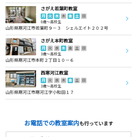
さがえ若葉町教室
月
火
水
木
金
土
日
0歳～高校生
山形県寒河江市若葉町９－３ シェルエイト２０２号
さがえ本町教室
月
火
水
木
金
土
日
3歳～高校生
山形県寒河江市本町２丁目１０－６
西寒河江教室
月
火
水
木
金
土
日
3歳～高校生
山形県寒河江市寒河江字小和田１７
お電話での教室案内
も行っています