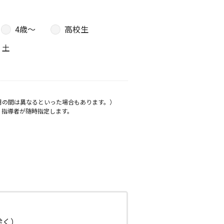
4歳〜
高校生
土
月の間は異なるといった場合もあります。）
、指導者が随時指定します。
日除く）