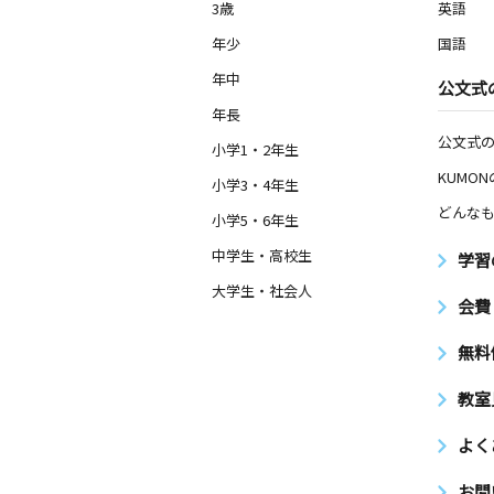
3歳
英語
年少
国語
年中
公文式
年長
公文式
小学1・2年生
KUMO
小学3・4年生
どんなも
小学5・6年生
中学生・高校生
学習
大学生・社会人
会費
無料
教室
よく
お問