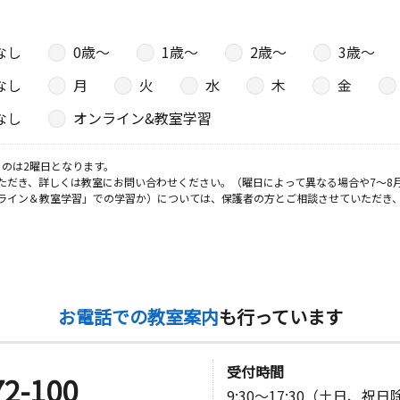
日
なし
0歳〜
1歳〜
2歳〜
3歳〜
ストロード
なし
月
火
水
木
金
なし
オンライン&教室学習
日
のは2曜日となります。
ただき、詳しくは教室にお問い合わせください。（曜日によって異なる場合や7～8
ライン＆教室学習」での学習か）については、保護者の方とご相談させていただき
日
お電話での教室案内
も行っています
日
受付時間
72-100
セジュール
9:30～17:30（土日、祝