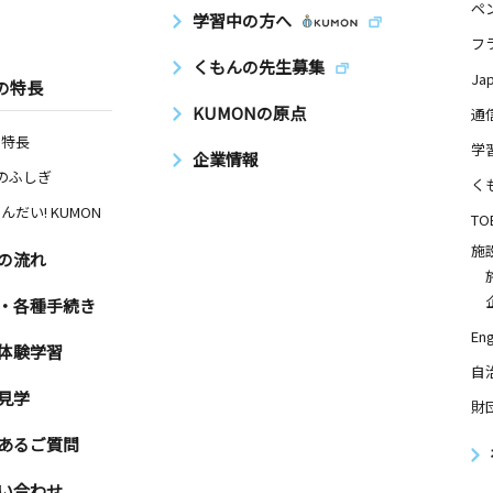
ペ
学習中の方へ
フ
くもんの先生募集
Ja
の特長
KUMONの原点
通
の特長
学
企業情報
Nのふしぎ
く
んだい! KUMON
TO
施
の流れ
・各種手続き
Eng
体験学習
自
見学
財
あるご質問
い合わせ