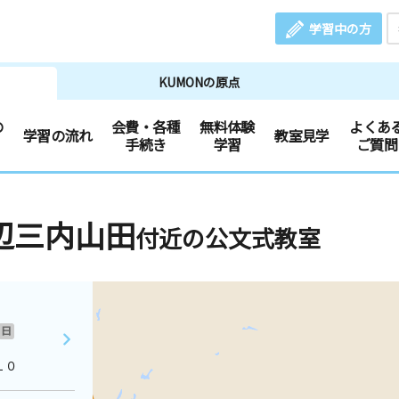
学習中の方
KUMONの原点
の
会費・各種
無料体験
よくあ
学習の流れ
教室見学
手続き
学習
ご質問
辺三内山田
付近の公文式教室
日
１０