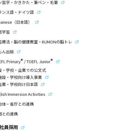
ン習字・かきかた・筆ペン・毛筆
ランス語・ドイツ語
panese（日本語）
信学習
習療法・脳の健康教室・KUMONの脳トレ
もん出版
®
®
EFL Primary
/
TOEFL Junior
設・学校・企業での公文式
施設・学校向け導入事業
企業・学校向け日本語
lish Immersion Activities
治体・省庁との連携
団との連携
社員採用