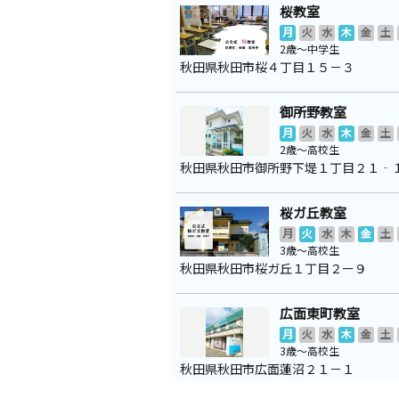
桜教室
月
火
水
木
金
土
2歳～中学生
秋田県秋田市桜４丁目１５－３
御所野教室
月
火
水
木
金
土
2歳～高校生
秋田県秋田市御所野下堤１丁目２１‐
桜ガ丘教室
月
火
水
木
金
土
3歳～高校生
秋田県秋田市桜ガ丘１丁目２ー９
広面東町教室
月
火
水
木
金
土
3歳～高校生
秋田県秋田市広面蓮沼２１－１