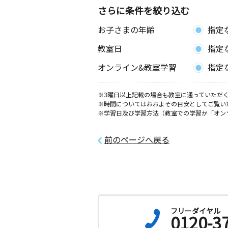
広面教室
さらに条件を絞り込む
月
火
水
木
金
土
お子さまの年齢
指定
2歳～高校生
秋田県秋田市東通２丁目３－２３イー
教室日
指定
ＮＢ１０３
オンライン&教室学習
指定
東通教室
月
火
水
木
金
土
※3曜日以上記載の場合も教室に通っていただく
3歳～高校生
※時間についてはおおよその目安としてご覧い
秋田県秋田市東通８丁目１－８８
※学習日及び学習方法（教室での学習か「オン
牛島学園通教室
前のページへ戻る
月
火
水
木
金
土
2歳～高校生
秋田県秋田市牛島東７丁目１４－２３
旭川小前教室
月
火
水
木
金
土
フリーダイヤル
0歳～高校生
0120-3
秋田県秋田市新藤田字大所３８－５ 