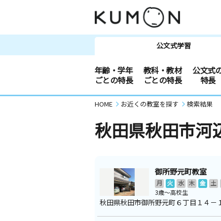
公文式学習
年齢・学年
教科・教材
公文式
ごとの特長
ごとの特長
特長
HOME
お近くの教室を探す
検索結果
秋田県秋田市河
御所野元町教室
月
火
水
木
金
土
3歳～高校生
秋田県秋田市御所野元町６丁目１４－