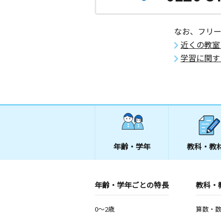
木曽Ｂ１０２号室
仁井田本町教室
なお、フリ
月
火
水
木
金
土
近くの教室
3歳～中学生
秋田県秋田市仁井田本町４丁目２－７
学習に関す
辺１Ｆ
年齢・学年
教科・教
年齢・学年ごとの特長
教科・
0～2歳
算数・