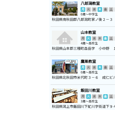
八郎潟教室
月
火
水
木
金
土
0歳～中学生
秋田県南秋田郡八郎潟町家ノ後２－３
山本教室
月
火
水
木
金
土
4歳～高校生
秋田県山本郡三種町森岳字 小中野 
鷹巣教室
月
火
水
木
金
土
0歳～高校生
秋田県北秋田市米代町３－６ 成仁ビ
飯田川教室
月
火
水
木
金
土
3歳～高校生
秋田県潟上市飯田川下虻川字街道下９