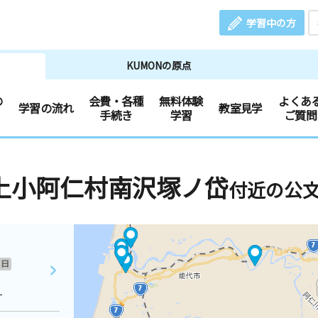
学習中の方
KUMONの原点
の
会費・各種
無料体験
よくあ
学習の流れ
教室見学
手続き
学習
ご質問
上小阿仁村南沢塚ノ岱
付近の公
日
１