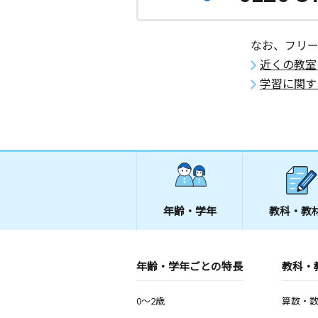
秋田県能代市豊祥岱１－２５ 丸米ビ
緑丘町教室
なお、フリ
月
火
水
木
金
土
近くの教室
3歳～高校生
秋田県秋田市飯島鼠田２丁目４－６４
学習に関す
花園町教室
月
火
水
木
金
土
3歳～高校生
秋田県能代市花園町２３ー１４
向能代教室
年齢・学年
教科・教
月
火
水
木
金
土
3歳～高校生
秋田県能代市向能代上野越５５－４
年齢・学年ごとの特長
教科・
二田教室
月
火
水
木
金
土
0～2歳
算数・
0歳～高校生