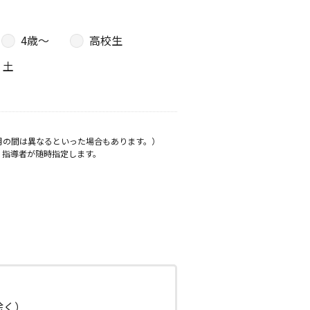
4歳〜
高校生
土
月の間は異なるといった場合もあります。）
、指導者が随時指定します。
日除く）