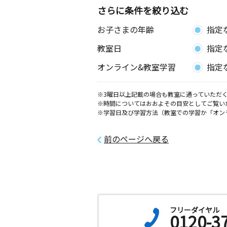
八竜教室
さらに条件を絞り込む
月
火
水
木
金
土
お子さまの年齢
指定
0歳～高校生
秋田県山本郡三種町鵜川字大曲東家ノ
教室日
指定
０
オンライン&教室学習
指定
金足教室
月
火
水
木
金
土
※3曜日以上記載の場合も教室に通っていただく
0歳～高校生
※時間についてはおおよその目安としてご覧い
秋田県秋田市金足追分字 海老穴 ２
※学習日及び学習方法（教室での学習か「オン
４ メゾンドセルシオンⅢ １階
前のページへ戻る
出戸浜教室
月
火
水
木
金
土
3歳～中学生
秋田県潟上市天王字北野３０２‐４７
能代南教室
月
火
水
木
金
土
フリーダイヤル
0120-3
2歳～中学生