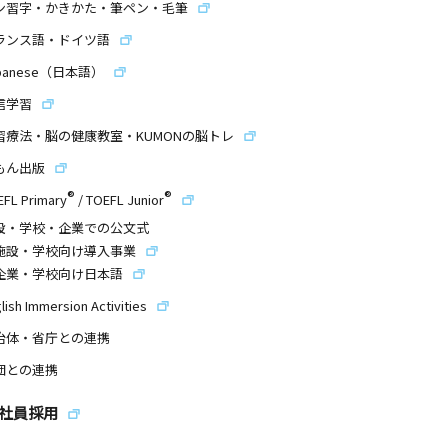
ン習字・かきかた・筆ペン・毛筆
ランス語・ドイツ語
panese（日本語）
信学習
習療法・脳の健康教室・KUMONの脳トレ
もん出版
®
®
EFL Primary
/
TOEFL Junior
設・学校・企業での公文式
施設・学校向け導入事業
企業・学校向け日本語
lish Immersion Activities
治体・省庁との連携
団との連携
社員採用