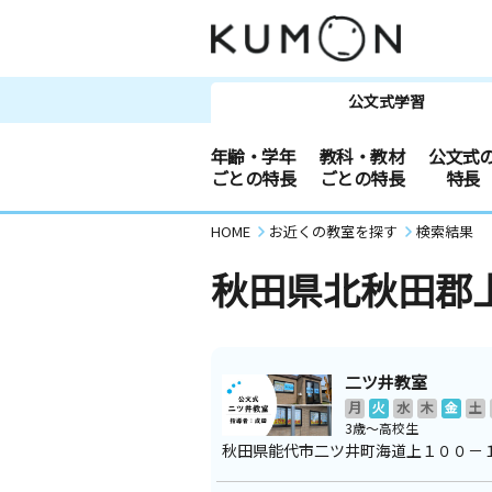
公文式学習
年齢・学年
教科・教材
公文式
ごとの特長
ごとの特長
特長
HOME
お近くの教室を探す
検索結果
秋田県北秋田郡
二ツ井教室
月
火
水
木
金
土
3歳～高校生
秋田県能代市二ツ井町海道上１００－