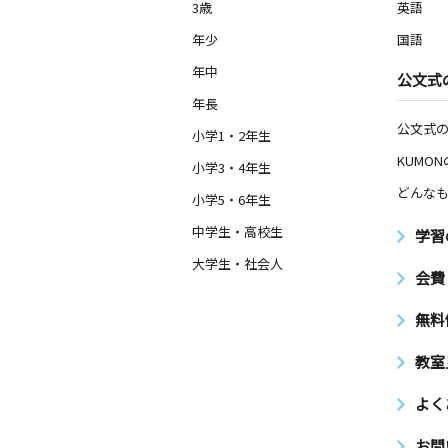
秋田県潟上市天王字上江川４７－１５
3歳
英語
ィスＷＯＯ・２階
年少
国語
年中
能代中央教室
公文式
月
火
水
木
金
土
年長
2歳～中学生
公文式
秋田県能代市景林町２－１
小学1・2年生
KUMO
小学3・4年生
東湖教室
どんなも
小学5・6年生
月
火
水
木
金
土
4歳～高校生
中学生・高校生
学習
秋田県潟上市天王字コアツコ１８２－
大学生・社会人
会費
比内教室
無料
月
火
水
木
金
土
3歳～高校生
秋田県大館市比内町扇田字下扇田５８
教室
ビルディング１階
よく
お問