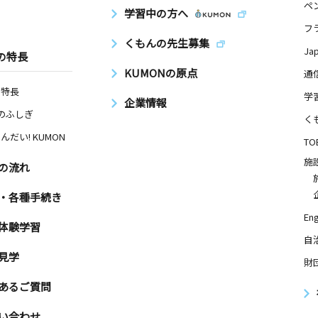
６４ オフ
ペ
学習中の方へ
フ
くもんの先生募集
Ja
の特長
日
KUMONの原点
通
の特長
学
企業情報
Nのふしぎ
く
んだい! KUMON
TO
日
施
の流れ
８
・各種手続き
Eng
体験学習
日
自
－１ ＮＨ
見学
財
あるご質問
い合わせ