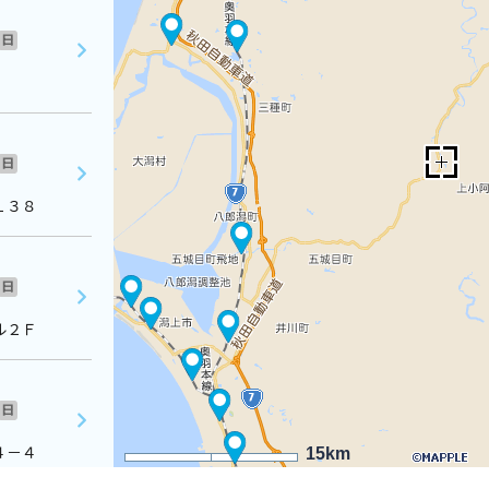
日
日
１３８
日
ル２Ｆ
日
４－４
15km