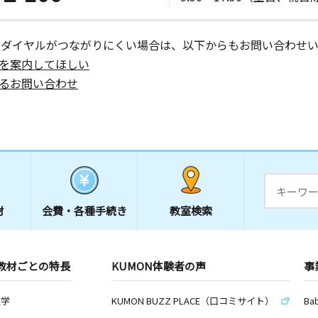
ル１Ｆ
ーダイヤルがつながりにくい場合は、以下からもお問い合わせい
日
を案内してほしい
－１Ｆ
るお問い合わせ
日
材
会費・
各種手続き
教室検索
日
教材ごとの特長
KUMON体験者の声
事
日
数学
KUMON BUZZ PLACE（口コミサイト）
Ba