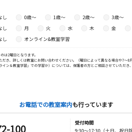
日
なし
0歳〜
1歳〜
2歳〜
3歳〜
下４５－１
なし
月
火
水
木
金
なし
オンライン&教室学習
日
のは2曜日となります。
ただき、詳しくは教室にお問い合わせください。（曜日によって異なる場合や7～8
０１‐３
ライン＆教室学習」での学習か）については、保護者の方とご相談させていただき
日
お電話での教室案内
も行っています
日
受付時間
72-100
9:30～17:30（土日、祝