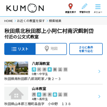
教室を探す
学習中の方
メニュー
HOME
お近くの教室を探す
検索結果
秋田県北秋田郡上小阿仁村南沢餌刺岱
付近の公文式教室
さらに条件
地図
リスト
を絞り込む
八郎潟教室
月
火
水
木
金
土
日
0歳～中学生
秋田県南秋田郡八郎潟町家ノ後２－３
山本教室
月
火
水
木
金
土
日
4歳～高校生
秋田県山本郡三種町森岳字 小中野 １３８