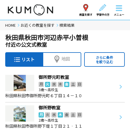
教室を探す
学習中の方
メニュー
HOME
お近くの教室を探す
検索結果
秋田県秋田市河辺赤平小曽根
付近の公文式教室
さらに条件
地図
リスト
を絞り込む
御所野元町教室
月
火
水
木
金
土
日
3歳～高校生
秋田県秋田市御所野元町６丁目１４－１０
御所野教室
月
火
水
木
金
土
日
2歳～高校生
秋田県秋田市御所野下堤１丁目２１‐１１