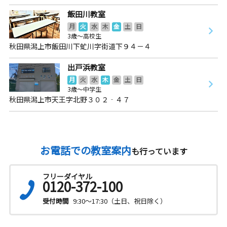
飯田川教室
月
火
水
木
金
土
日
3歳～高校生
秋田県潟上市飯田川下虻川字街道下９４－４
出戸浜教室
月
火
水
木
金
土
日
3歳～中学生
秋田県潟上市天王字北野３０２‐４７
お電話での教室案内
も行っています
フリーダイヤル
0120-372-100
受付時間
9:30～17:30（土日、祝日除く）