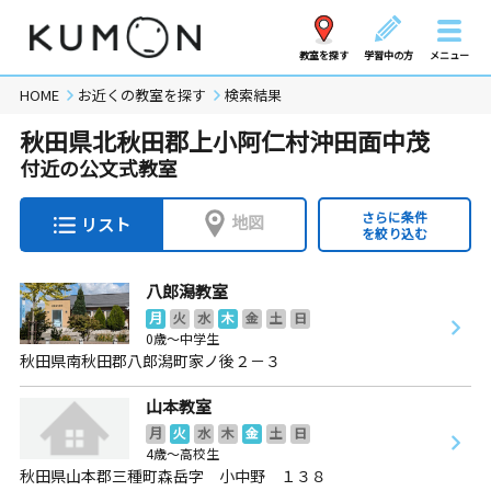
教室を探す
学習中の方
メニュー
HOME
お近くの教室を探す
検索結果
秋田県北秋田郡上小阿仁村沖田面中茂
付近の公文式教室
さらに条件
地図
リスト
を絞り込む
八郎潟教室
月
火
水
木
金
土
日
0歳～中学生
秋田県南秋田郡八郎潟町家ノ後２－３
山本教室
月
火
水
木
金
土
日
4歳～高校生
秋田県山本郡三種町森岳字 小中野 １３８