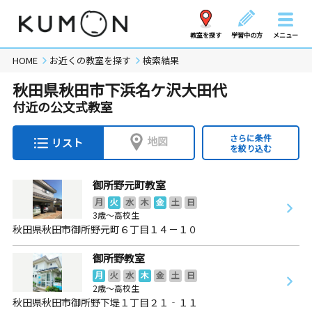
教室を探す
学習中の方
メニュー
HOME
お近くの教室を探す
検索結果
秋田県秋田市下浜名ケ沢大田代
付近の公文式教室
さらに条件
地図
リスト
を絞り込む
御所野元町教室
月
火
水
木
金
土
日
3歳～高校生
秋田県秋田市御所野元町６丁目１４－１０
御所野教室
月
火
水
木
金
土
日
2歳～高校生
秋田県秋田市御所野下堤１丁目２１‐１１