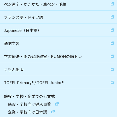
ペン習字・かきかた・筆ペン・毛筆
フランス語・ドイツ語
Japanese（日本語）
通信学習
学習療法・脳の健康教室・KUMONの脳トレ
くもん出版
TOEFL Primary
®
/
TOEFL Junior
®
施設・学校・企業での公文式
施設・学校向け導入事業
企業・学校向け日本語