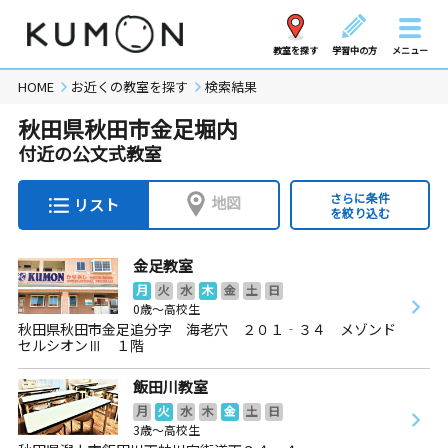
教室を探す
学習中の方
メニュー
HOME
お近くの教室を探す
検索結果
秋田県秋田市金足堀内
付近の公文式教室
さらに条件
地図
リスト
を絞り込む
金足教室
月
火
水
木
金
土
日
0歳～高校生
秋田県秋田市金足追分字 海老穴 ２０１‐３４ メゾンド
セルシオンⅢ １階
飯田川教室
月
火
水
木
金
土
日
3歳～高校生