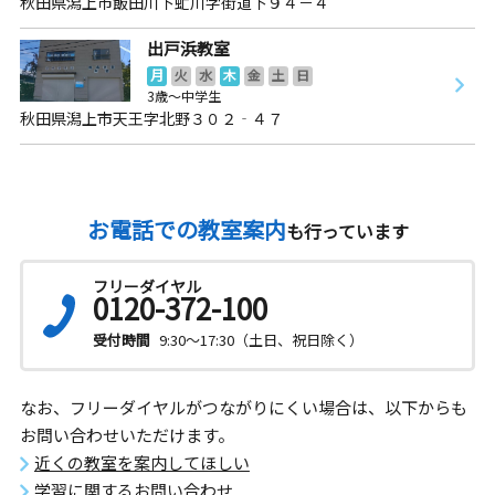
秋田県潟上市飯田川下虻川字街道下９４－４
出戸浜教室
月
火
水
木
金
土
日
3歳～中学生
秋田県潟上市天王字北野３０２‐４７
お電話での教室案内
も行っています
フリーダイヤル
0120-372-100
受付時間
9:30～17:30（土日、祝日除く）
なお、フリーダイヤルがつながりにくい場合は、以下からも
お問い合わせいただけます。
近くの教室を案内してほしい
学習に関するお問い合わせ