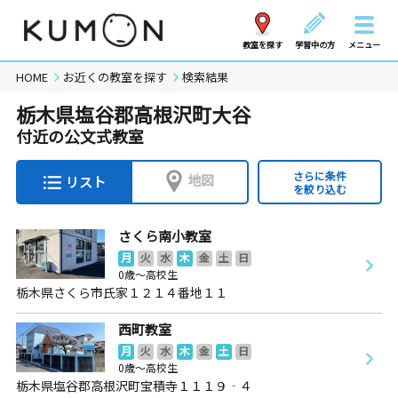
教室を探す
学習中の方
メニュー
HOME
お近くの教室を探す
検索結果
栃木県塩谷郡高根沢町大谷
付近の公文式教室
さらに条件
地図
リスト
を絞り込む
さくら南小教室
月
火
水
木
金
土
日
0歳～高校生
栃木県さくら市氏家１２１４番地１１
西町教室
月
火
水
木
金
土
日
0歳～高校生
栃木県塩谷郡高根沢町宝積寺１１１９‐４