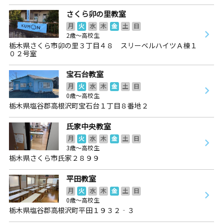
さくら卯の里教室
月
火
水
木
金
土
日
2歳～高校生
栃木県さくら市卯の里３丁目４８ スリーベルハイツＡ棟１
０２号室
宝石台教室
月
火
水
木
金
土
日
0歳～高校生
栃木県塩谷郡高根沢町宝石台１丁目８番地２
氏家中央教室
月
火
水
木
金
土
日
3歳～高校生
栃木県さくら市氏家２８９９
平田教室
月
火
水
木
金
土
日
0歳～高校生
栃木県塩谷郡高根沢町平田１９３２‐３