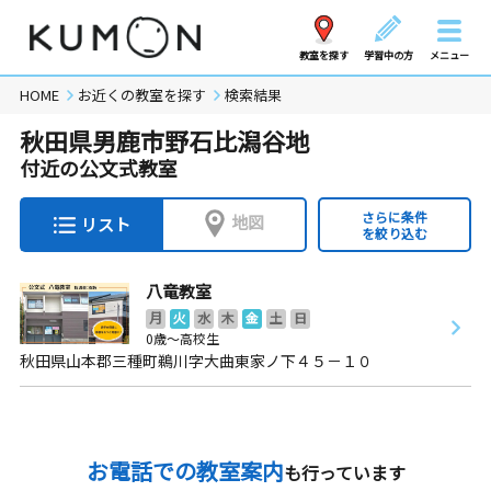
教室を探す
学習中の方
メニュー
HOME
お近くの教室を探す
検索結果
秋田県男鹿市野石比潟谷地
付近の公文式教室
さらに条件
地図
リスト
を絞り込む
八竜教室
月
火
水
木
金
土
日
0歳～高校生
秋田県山本郡三種町鵜川字大曲東家ノ下４５－１０
お電話での教室案内
も行っています