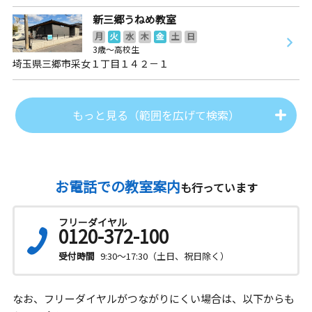
新三郷うねめ教室
月
火
水
木
金
土
日
3歳～高校生
埼玉県三郷市采女１丁目１４２－１
もっと見る（範囲を広げて検索）
お電話での教室案内
も行っています
フリーダイヤル
0120-372-100
受付時間
9:30～17:30（土日、祝日除く）
なお、フリーダイヤルがつながりにくい場合は、以下からも