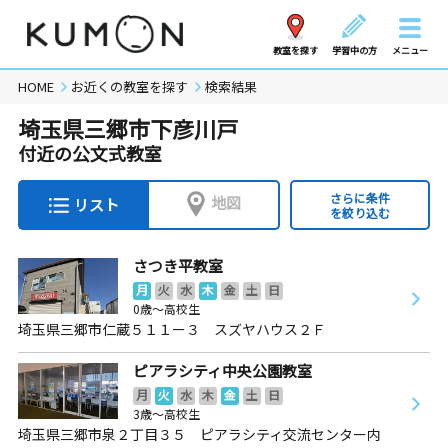
教室を探す
学習中の方
メニュー
HOME
お近くの教室を探す
検索結果
埼玉県三郷市下彦川戸
付近の公文式教室
さらに条件
地図
リスト
を絞り込む
さつき平教室
月
火
水
木
金
土
日
0歳～高校生
埼玉県三郷市仁蔵５１１ー３ スズヤハウス２Ｆ
ピアラシティ中央公園教室
月
火
水
木
金
土
日
3歳～高校生
埼玉県三郷市泉２丁目３５ ピアラシティ交流センター内