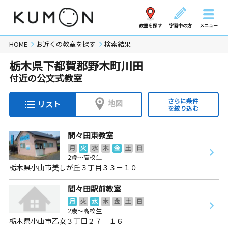
教室を探す
学習中の方
メニュー
HOME
お近くの教室を探す
検索結果
栃木県下都賀郡野木町川田
付近の公文式教室
さらに条件
地図
リスト
を絞り込む
間々田東教室
月
火
水
木
金
土
日
2歳～高校生
栃木県小山市美しが丘３丁目３３－１０
間々田駅前教室
月
火
水
木
金
土
日
2歳～高校生
栃木県小山市乙女３丁目２７－１６