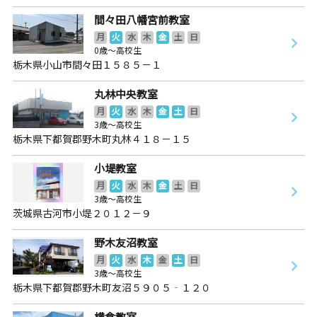
間々田八幡宮前教室
月
火
水
木
金
土
日
0歳～高校生
栃木県小山市間々田１５８５－１
丸林中央教室
月
火
水
木
金
土
日
3歳～高校生
栃木県下都賀郡野木町丸林４１８－１５
小堤教室
月
火
水
木
金
土
日
3歳～高校生
茨城県古河市小堤２０１２－９
野木友沼教室
月
火
水
木
金
土
日
3歳～高校生
栃木県下都賀郡野木町友沼５９０５‐１２０
横倉教室