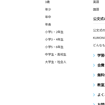
3歳
英語
年少
国語
年中
公文式
年長
公文式
小学1・2年生
KUMO
小学3・4年生
どんなも
小学5・6年生
中学生・高校生
学習
大学生・社会人
会費
無料
教室
よく
お問