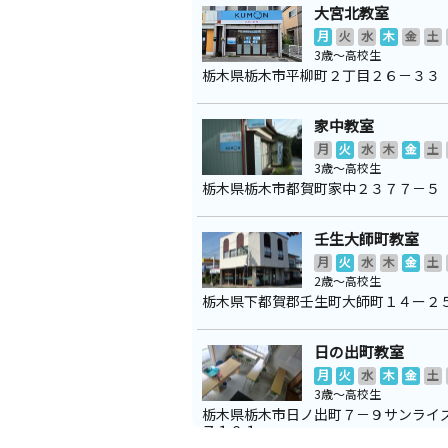
大宮北教室
月
火
水
木
金
土
3歳～高校生
栃木県栃木市平柳町２丁目２６－３３
家中教室
月
火
水
木
金
土
3歳～高校生
栃木県栃木市都賀町家中２３７７－５
壬生大師町教室
月
火
水
木
金
土
2歳～高校生
栃木県下都賀郡壬生町大師町１４ー２
日の出町教室
月
火
水
木
金
土
3歳～高校生
栃木県栃木市日ノ出町７－９サンライ
ス１０１