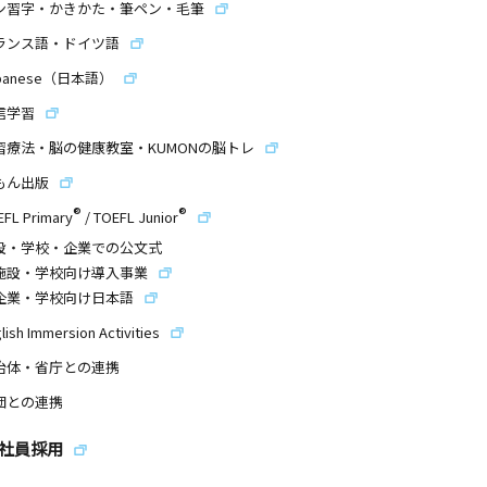
ン習字・かきかた・筆ペン・毛筆
ランス語・ドイツ語
panese（日本語）
信学習
習療法・脳の健康教室・KUMONの脳トレ
もん出版
®
®
EFL Primary
/
TOEFL Junior
設・学校・企業での公文式
施設・学校向け導入事業
企業・学校向け日本語
lish Immersion Activities
治体・省庁との連携
団との連携
社員採用