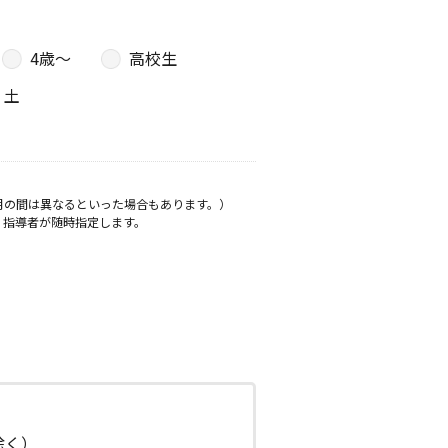
4歳〜
高校生
土
月の間は異なるといった場合もあります。）
、指導者が随時指定します。
日除く）