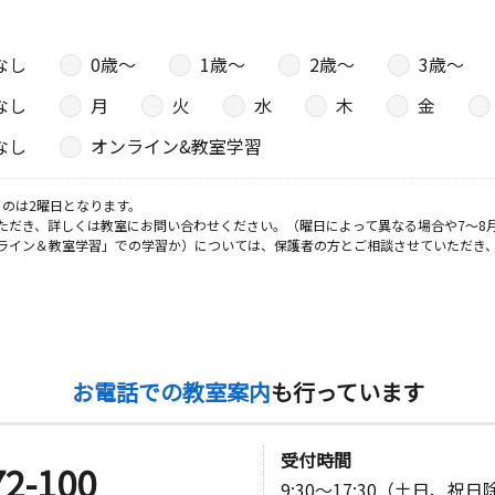
なし
0歳〜
1歳〜
2歳〜
3歳〜
日
なし
月
火
水
木
金
なし
オンライン&教室学習
日
のは2曜日となります。
ただき、詳しくは教室にお問い合わせください。（曜日によって異なる場合や7～8
ライン＆教室学習」での学習か）については、保護者の方とご相談させていただき
お電話での教室案内
も行っています
受付時間
72-100
9:30～17:30（土日、祝