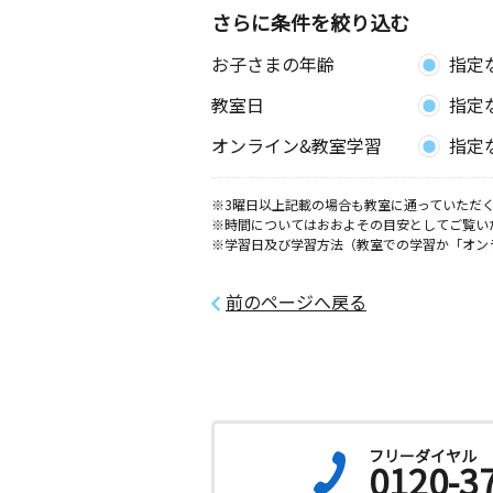
さらに条件を絞り込む
公園通り教室
お子さまの年齢
指定
月
火
水
木
金
土
2歳～高校生
教室日
指定
栃木県栃木市箱森町５３－４０
オンライン&教室学習
指定
小平町教室
月
火
水
木
金
土
※3曜日以上記載の場合も教室に通っていただく
3歳～高校生
※時間についてはおおよその目安としてご覧い
栃木県栃木市小平町４－１４
※学習日及び学習方法（教室での学習か「オン
前のページへ戻る
フリーダイヤル
0120-3