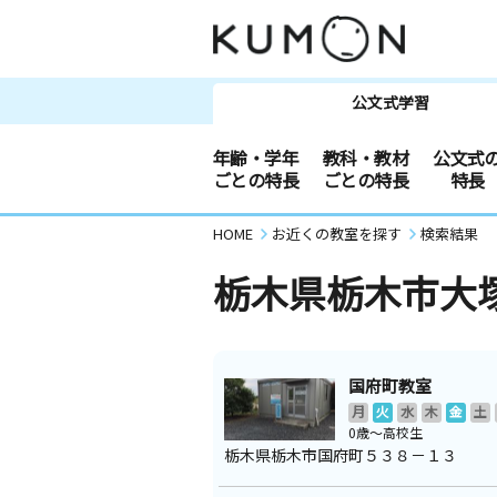
公文式学習
年齢・学年
教科・教材
公文式
ごとの特長
ごとの特長
特長
HOME
お近くの教室を探す
検索結果
栃木県栃木市大
国府町教室
月
火
水
木
金
土
0歳～高校生
栃木県栃木市国府町５３８－１３