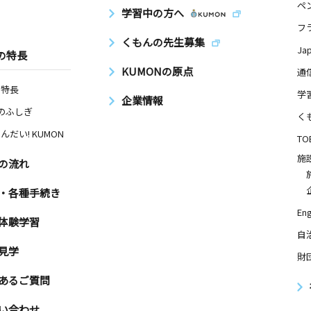
ペ
学習中の方へ
フ
くもんの先生募集
Ja
の特長
KUMONの原点
通
の特長
学
企業情報
Nのふしぎ
く
んだい! KUMON
TO
施
の流れ
・各種手続き
Eng
体験学習
自
見学
財
あるご質問
い合わせ