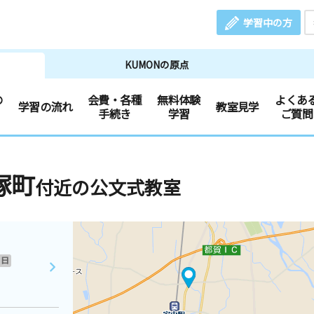
学習中の方
KUMONの原点
の
会費・各種
無料体験
よくあ
学習の流れ
教室見学
手続き
学習
ご質問
塚町
付近の公文式教室
日