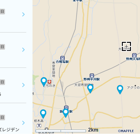
日
日
日
５
日
ズレジデン
2km