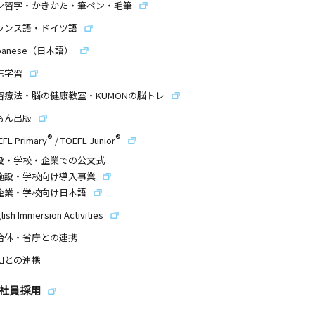
ン習字・かきかた・筆ペン・毛筆
ランス語・ドイツ語
panese（日本語）
信学習
習療法・脳の健康教室・KUMONの脳トレ
もん出版
®
®
EFL Primary
/
TOEFL Junior
設・学校・企業での公文式
施設・学校向け導入事業
企業・学校向け日本語
lish Immersion Activities
治体・省庁との連携
団との連携
社員採用