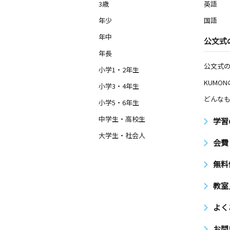
3歳
英語
年少
国語
年中
公文式
年長
公文式
小学1・2年生
KUMO
小学3・4年生
どんなも
小学5・6年生
中学生・高校生
学習
大学生・社会人
会費
無料
教室
よく
お問