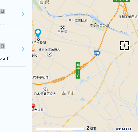
日
１１
日
ル２Ｆ
2km