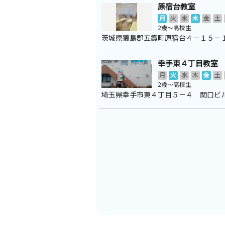
原宿台教室
月
火
水
木
金
土
2歳～高校生
茨城県猿島郡五霞町原宿台４－１５－
幸手東４丁目教室
月
火
水
木
金
土
2歳～高校生
埼玉県幸手市東４丁目５－４ 関口ビ