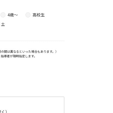
4歳〜
高校生
土
月の間は異なるといった場合もあります。）
、指導者が随時指定します。
日除く）