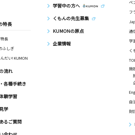
ペ
学習中の方へ
フ
くもんの先生募集
Ja
の特長
KUMONの原点
通
の特長
学
企業情報
Nのふしぎ
く
んだい! KUMON
TO
施
の流れ
・各種手続き
Eng
体験学習
自
見学
財
あるご質問
い合わせ