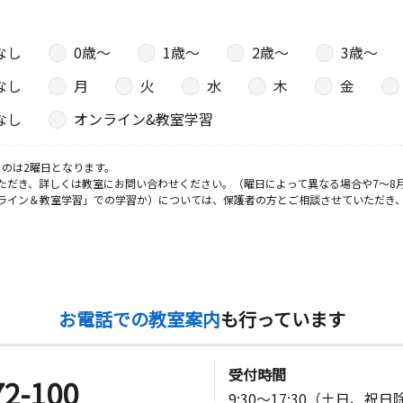
なし
0歳〜
1歳〜
2歳〜
3歳〜
なし
月
火
水
木
金
なし
オンライン&教室学習
のは2曜日となります。
ただき、詳しくは教室にお問い合わせください。（曜日によって異なる場合や7～8
ライン＆教室学習」での学習か）については、保護者の方とご相談させていただき
お電話での教室案内
も行っています
受付時間
72-100
9:30～17:30（土日、祝