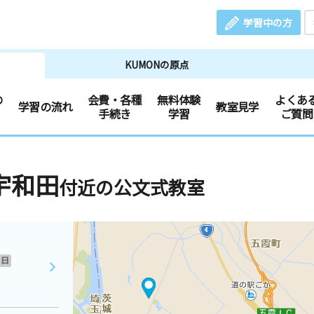
学習中の方
KUMONの原点
の
会費・各種
無料体験
よくあ
学習の流れ
教室見学
手続き
学習
ご質問
宇和田
付近の公文式教室
日