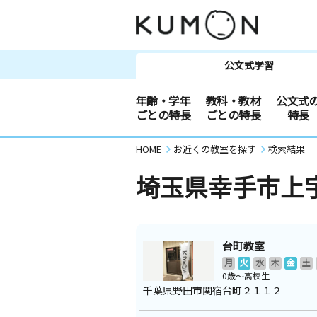
公文式学習
年齢・学年
教科・教材
公文式
ごとの特長
ごとの特長
特長
HOME
お近くの教室を探す
検索結果
埼玉県幸手市上
台町教室
月
火
水
木
金
土
0歳～高校生
千葉県野田市関宿台町２１１２