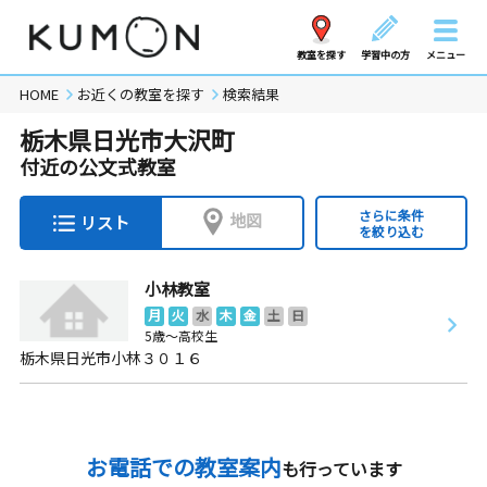
教室を探す
学習中の方
メニュー
HOME
お近くの教室を探す
検索結果
栃木県日光市大沢町
付近の公文式教室
さらに条件
地図
リスト
を絞り込む
小林教室
月
火
水
木
金
土
日
5歳～高校生
栃木県日光市小林３０１６
お電話での教室案内
も行っています