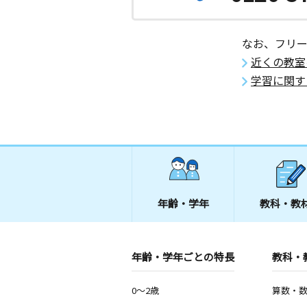
鳩ヶ谷本町教室
月
火
水
木
金
土
なお、フリ
3歳～高校生
埼玉県川口市鳩ヶ谷本町２丁目２－４
近くの教室
学習に関す
古千谷本町教室
月
火
水
木
金
土
1歳～高校生
東京都足立区古千谷本町３丁目１１－
年齢・学年
教科・教
年齢・学年ごとの特長
教科・
0～2歳
算数・