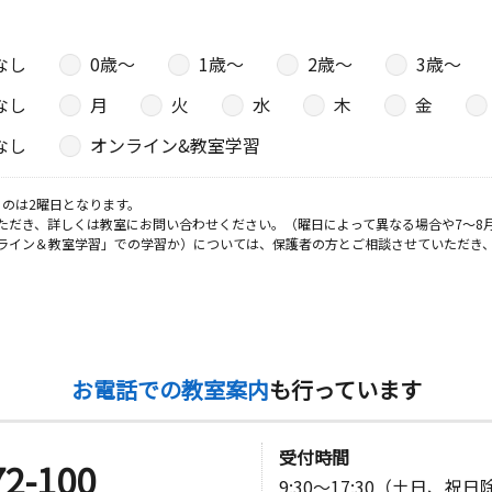
日
なし
0歳〜
1歳〜
2歳〜
3歳〜
なし
月
火
水
木
金
なし
オンライン&教室学習
日
のは2曜日となります。
ただき、詳しくは教室にお問い合わせください。（曜日によって異なる場合や7～8
ライン＆教室学習」での学習か）については、保護者の方とご相談させていただき
日
０３
お電話での教室案内
も行っています
日
受付時間
72-100
9:30～17:30（土日、祝