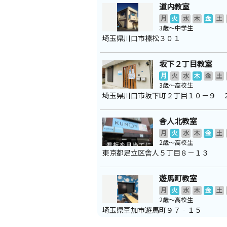
道内教室
月
火
水
木
金
土
3歳～中学生
埼玉県川口市榛松３０１
坂下２丁目教室
月
火
水
木
金
土
3歳～高校生
埼玉県川口市坂下町２丁目１０－９ 
舎人北教室
月
火
水
木
金
土
2歳～高校生
東京都足立区舎人５丁目８－１３
遊馬町教室
月
火
水
木
金
土
2歳～高校生
埼玉県草加市遊馬町９７‐１５