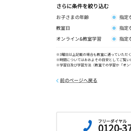
朝日教室
さらに条件を絞り込む
月
火
水
木
金
土
お子さまの年齢
指定
0歳～高校生
埼玉県川口市朝日５丁目１－１７
教室日
指定
南３丁目教室
オンライン&教室学習
指定
月
火
水
木
金
土
2歳～高校生
※3曜日以上記載の場合も教室に通っていただく
埼玉県川口市南鳩ヶ谷３丁目８－２０
※時間についてはおおよその目安としてご覧い
※学習日及び学習方法（教室での学習か「オン
鳩ケ谷辻教室
月
火
水
木
金
土
前のページへ戻る
2歳～高校生
埼玉県川口市辻６６－１ メゾン辻１
安行東教室
月
火
水
木
金
土
0歳～高校生
フリーダイヤル
埼玉県川口市安行原１４２０－１
0120-3