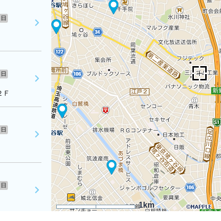
日
日
２Ｆ
日
日
1km