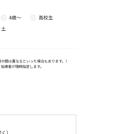
4歳〜
高校生
土
月の間は異なるといった場合もあります。）
、指導者が随時指定します。
日除く）