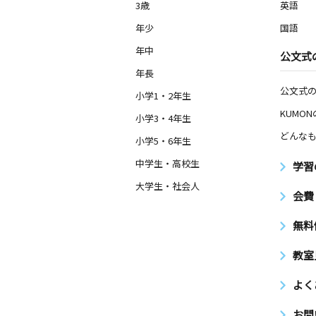
3歳
英語
年少
国語
年中
公文式
年長
公文式
小学1・2年生
KUMO
小学3・4年生
どんなも
小学5・6年生
中学生・高校生
学習
大学生・社会人
会費
無料
教室
よく
お問