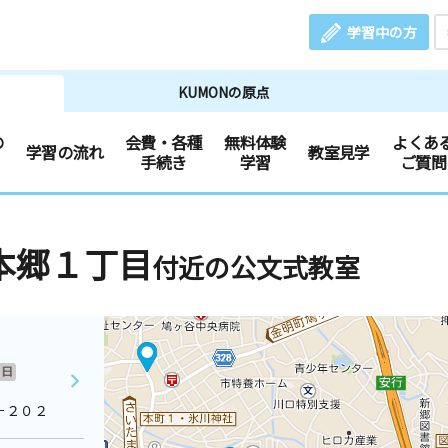
学習中の方
KUMONの原点
の
会費・各種
無料体験
よくあ
学習の流れ
教室見学
手続き
学習
ご質問
本郷１丁目
付近の公文式教室
日
－２０２