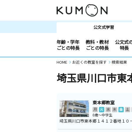
公文式学習
年齢・学年
教科・教材
公文式
ごとの特長
ごとの特長
特長
HOME
お近くの教室を探す
検索結果
埼玉県川口市東
東本郷教室
月
火
水
木
金
土
0歳～中学生
埼玉県川口市東本郷１４１２番地１０