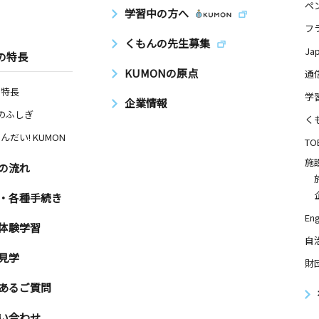
ペ
学習中の方へ
フ
くもんの先生募集
Ja
の特長
KUMONの原点
通
の特長
学
企業情報
Nのふしぎ
く
んだい! KUMON
TO
施
の流れ
・各種手続き
Eng
体験学習
自
見学
財
あるご質問
い合わせ