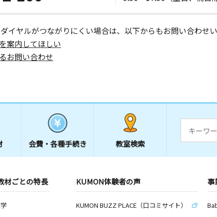
日
ーダイヤルがつながりにくい場合は、以下からもお問い合わせい
－２Ｆ
を案内してほしい
るお問い合わせ
日
５
材
会費・
各種手続き
教室検索
教材ごとの特長
KUMON体験者の声
事
数学
KUMON BUZZ PLACE（口コミサイト）
Ba