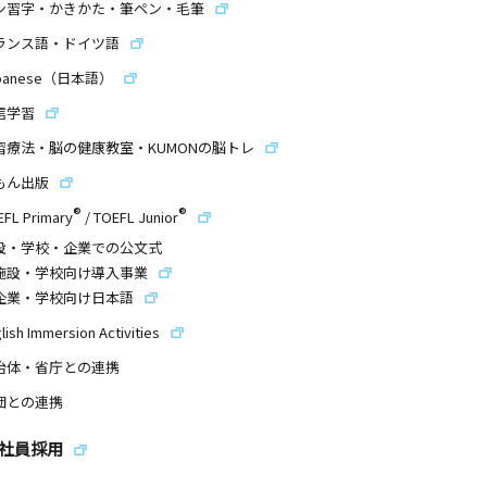
ン習字・かきかた・筆ペン・毛筆
ランス語・ドイツ語
panese（日本語）
信学習
習療法・脳の健康教室・KUMONの脳トレ
もん出版
®
®
EFL Primary
/
TOEFL Junior
設・学校・企業での公文式
施設・学校向け導入事業
企業・学校向け日本語
lish Immersion Activities
治体・省庁との連携
団との連携
社員採用