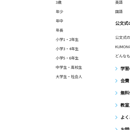
3歳
英語
川口駅東口教室
年少
国語
月
火
水
木
金
土
3歳～高校生
年中
公文式
埼玉県川口市本町４丁目３－６ 日経
プラザ２０３
年長
公文式
小学1・2年生
KUMO
小学3・4年生
どんなも
小学5・6年生
中学生・高校生
学習
大学生・社会人
会費
無料
教室
よく
お問