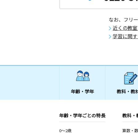
月
火
水
木
金
土
0歳～高校生
東京都足立区新田３丁目１７－１３ 
なお、フリ
近くの教室
舟戸前教室
学習に関す
月
火
水
木
金
土
0歳～高校生
埼玉県川口市本町１丁目７－８ ラ・
ヴランＡ１０２号室
都の北学園前教室
月
火
水
木
金
土
3歳～中学生
東京都北区神谷２丁目２３－１３ プ
年齢・学年
教科・教
０２号室
アウラ赤羽教室
年齢・学年ごとの特長
教科・
月
火
水
木
金
土
0歳～高校生
東京都北区赤羽南１丁目５－９－９０
0～2歳
算数・