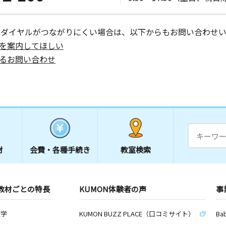
日
１Ｆ
ーダイヤルがつながりにくい場合は、以下からもお問い合わせい
を案内してほしい
るお問い合わせ
日
メゾン・リ
日
ラザ神谷１
材
会費・
各種手続き
教室検索
教材ごとの特長
KUMON体験者の声
事
日
１
数学
KUMON BUZZ PLACE（口コミサイト）
Ba