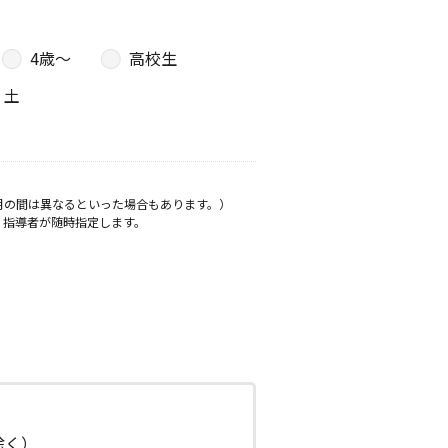
4歳〜
高校生
土
月の間は異なるといった場合もあります。）
、指導者が随時指定します。
日除く）