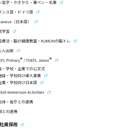
ン習字・かきかた・筆ペン・毛筆
ランス語・ドイツ語
panese（日本語）
信学習
習療法・脳の健康教室・KUMONの脳トレ
もん出版
®
®
EFL Primary
/
TOEFL Junior
設・学校・企業での公文式
施設・学校向け導入事業
企業・学校向け日本語
lish Immersion Activities
治体・省庁との連携
団との連携
社員採用