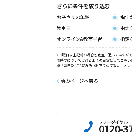
ション
さらに条件を絞り込む
お子さまの年齢
指定
鹿浜未来小南教室
月
火
水
木
金
土
教室日
指定
2歳～高校生
東京都足立区鹿浜５丁目２－８ 新進
オンライン&教室学習
指定
務所２０１
※3曜日以上記載の場合も教室に通っていただく
元郷小前教室
※時間についてはおおよその目安としてご覧い
月
火
水
木
金
土
※学習日及び学習方法（教室での学習か「オン
3歳～中学生
埼玉県川口市元郷６丁目４－１ ヒマ
１０５号
前のページへ戻る
ＬａＬａガーデン
月
火
水
木
金
土
2歳～高校生
東京都北区赤羽２丁目７－２ー２０１
フリーダイヤル
0120-3
新田中央教室