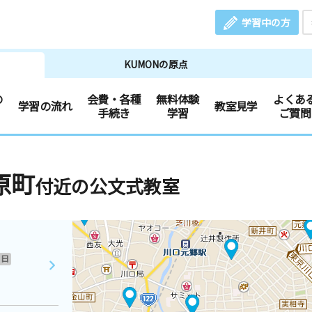
学習中の方
KUMONの原点
の
会費・各種
無料体験
よくあ
学習の流れ
教室見学
手続き
学習
ご質問
原町
付近の公文式教室
日