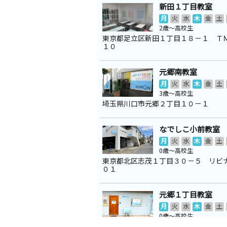
新田１丁目教室
月
火
水
木
金
土
2歳～高校生
東京都足立区新田１丁目１８－１ Ｔ
１０
元郷南教室
月
火
水
木
金
土
3歳～高校生
埼玉県川口市元郷２丁目１０－１
なでしこ小前教室
月
火
水
木
金
土
0歳～高校生
東京都北区志茂１丁目３０－５ リビ
０１
元郷１丁目教室
月
火
水
木
金
土
0歳～高校生
埼玉県川口市元郷１丁目２５－８ 元