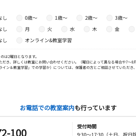
なし
0歳〜
1歳〜
2歳〜
3歳〜
日
なし
月
火
水
木
金
ビル２階事
なし
オンライン&教室学習
のは2曜日となります。
ただき、詳しくは教室にお問い合わせください。（曜日によって異なる場合や7～8
日
ライン＆教室学習」での学習か）については、保護者の方とご相談させていただき
ワリハイツ
赤羽教室
日
お電話での教室案内
も行っています
受付時間
72-100
9:30～17:30（土日、祝