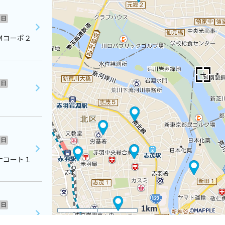
日
Ｍコーポ２
日
日
ナコート１
日
1km
郷信用マン