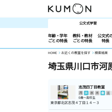
公文式学習
年齢・学年
教科・教材
公文式
ごとの特長
ごとの特長
特長
HOME
お近くの教室を探す
検索結果
埼玉県川口市河
志茂四丁目教室
月
火
水
木
金
土
0歳～高校生
東京都北区志茂４丁目１４－３