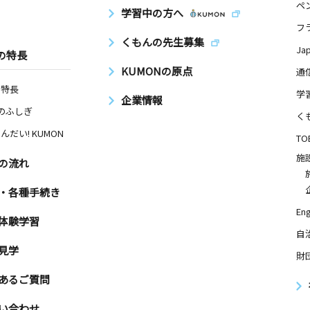
ペ
学習中の方へ
フ
日
くもんの先生募集
Ja
の特長
Ｐ＆Ｓ川口
KUMONの原点
通
の特長
学
企業情報
Nのふしぎ
く
んだい! KUMON
TO
施
の流れ
・各種手続き
Eng
体験学習
自
見学
財
あるご質問
い合わせ