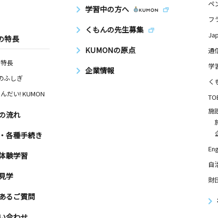
ペ
学習中の方へ
フ
くもんの先生募集
Ja
の特長
KUMONの原点
通
の特長
学
企業情報
Nのふしぎ
く
んだい! KUMON
TO
施
の流れ
・各種手続き
Eng
体験学習
自
見学
財
あるご質問
い合わせ