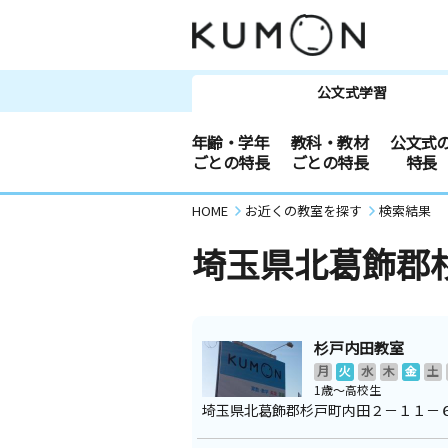
公文式学習
年齢・学年
教科・教材
公文式
ごとの特長
ごとの特長
特長
HOME
お近くの教室を探す
検索結果
埼玉県北葛飾郡
杉戸内田教室
月
火
水
木
金
土
1歳～高校生
埼玉県北葛飾郡杉戸町内田２－１１－