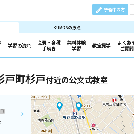
学習中の方
KUMONの原点
の
会費・各種
無料体験
よくあ
学習の流れ
教室見学
手続き
学習
ご質問
杉戸町杉戸
付近の公文式教室
日
６