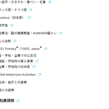
ン習字・かきかた・筆ペン・毛筆
ランス語・ドイツ語
panese（日本語）
信学習
習療法・脳の健康教室・KUMONの脳トレ
もん出版
®
®
EFL Primary
/
TOEFL Junior
設・学校・企業での公文式
施設・学校向け導入事業
企業・学校向け日本語
lish Immersion Activities
治体・省庁との連携
団との連携
社員採用