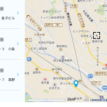
日
 金子ビル
日
－３ 小森
日
－７ 高野
1km