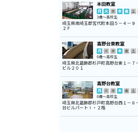
本田教室
月
火
水
木
金
土
3歳～高校生
埼玉県南埼玉郡宮代町本田５－４－９
２Ｆ
高野台東教室
月
火
水
木
金
土
0歳～高校生
埼玉県北葛飾郡杉戸町高野台東１－７
ビル２０１
高野台教室
月
火
水
木
金
土
0歳～高校生
埼玉県北葛飾郡杉戸町高野台西１－８
台ビルパートⅠ・２階