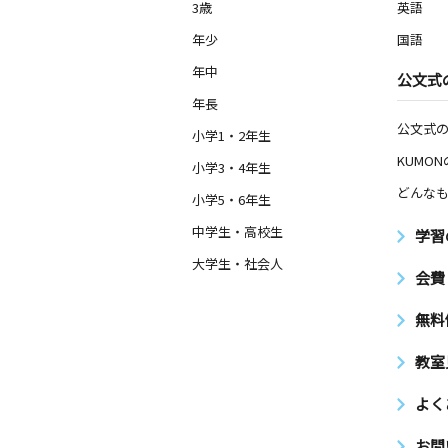
3歳
英語
年少
国語
年中
公文式
年長
公文式
小学1・2年生
KUMO
小学3・4年生
どんなも
小学5・6年生
中学生・高校生
学習
大学生・社会人
会費
無料
教室
よく
お問