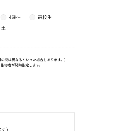
4歳〜
高校生
土
月の間は異なるといった場合もあります。）
、指導者が随時指定します。
日除く）