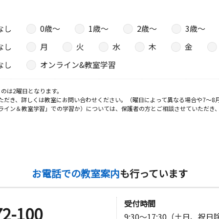
なし
0歳〜
1歳〜
2歳〜
3歳〜
なし
月
火
水
木
金
なし
オンライン&教室学習
のは2曜日となります。
ただき、詳しくは教室にお問い合わせください。（曜日によって異なる場合や7～8
ライン＆教室学習」での学習か）については、保護者の方とご相談させていただき
お電話での教室案内
も行っています
受付時間
72-100
9:30～17:30（土日、祝