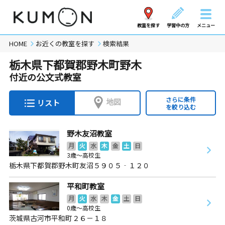
教室を探す
学習中の方
メニュー
HOME
お近くの教室を探す
検索結果
栃木県下都賀郡野木町野木
付近の公文式教室
さらに条件
地図
リスト
を絞り込む
野木友沼教室
月
火
水
木
金
土
日
3歳～高校生
栃木県下都賀郡野木町友沼５９０５‐１２０
平和町教室
月
火
水
木
金
土
日
0歳～高校生
茨城県古河市平和町２６－１８