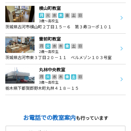
横山町教室
月
火
水
木
金
土
日
3歳～高校生
茨城県古河市横山町２丁目１５－６ 第３寿コーポ１０１
雷前町教室
月
火
水
木
金
土
日
2歳～高校生
茨城県古河市東３丁目２０－１１ ベルメゾン１０３号室
丸林中央教室
月
火
水
木
金
土
日
3歳～高校生
栃木県下都賀郡野木町丸林４１８－１５
お電話での教室案内
も行っています