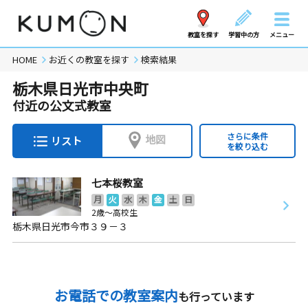
教室を探す
学習中の方
メニュー
HOME
お近くの教室を探す
検索結果
栃木県日光市中央町
付近の公文式教室
さらに条件
地図
リスト
を絞り込む
七本桜教室
月
火
水
木
金
土
日
2歳～高校生
栃木県日光市今市３９－３
お電話での教室案内
も行っています