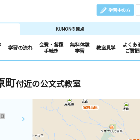
学習中の方
KUMONの原点
の
会費・各種
無料体験
よくあ
学習の流れ
教室見学
手続き
学習
ご質問
原町
付近の公文式教室
日