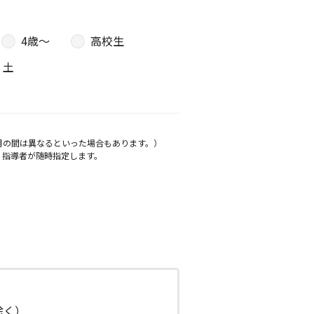
4歳〜
高校生
土
月の間は異なるといった場合もあります。）
、指導者が随時指定します。
日除く）