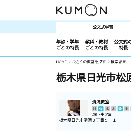
公文式学習
年齢・学年
教科・教材
公文式
ごとの特長
ごとの特長
特長
HOME
お近くの教室を探す
検索結果
栃木県日光市松
清滝教室
月
火
水
木
金
土
2歳～中学生
栃木県日光市清滝３丁目５‐１