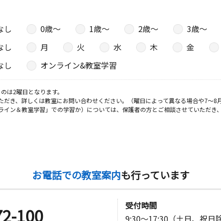
なし
0歳〜
1歳〜
2歳〜
3歳〜
なし
月
火
水
木
金
なし
オンライン&教室学習
のは2曜日となります。
ただき、詳しくは教室にお問い合わせください。（曜日によって異なる場合や7～8
ライン＆教室学習」での学習か）については、保護者の方とご相談させていただき
お電話での教室案内
も行っています
受付時間
72-100
9:30～17:30（土日、祝