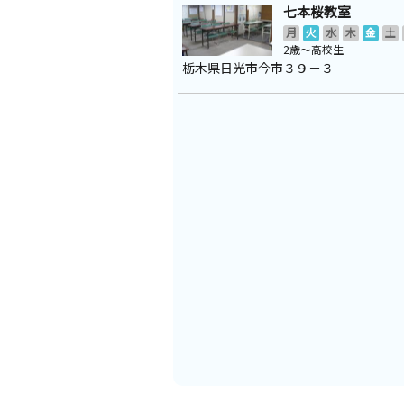
七本桜教室
月
火
水
木
金
土
2歳～高校生
栃木県日光市今市３９－３