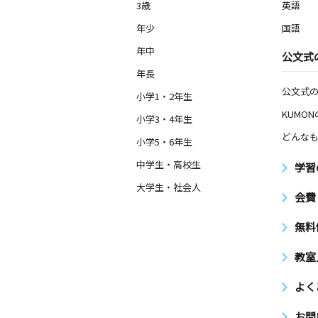
3歳
英語
年少
国語
年中
公文式
年長
公文式
小学1・2年生
KUMO
小学3・4年生
どんなも
小学5・6年生
中学生・高校生
学習
大学生・社会人
会費
無料
教室
よく
お問