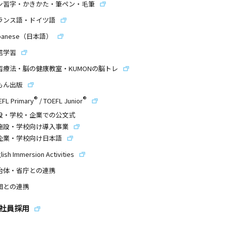
ン習字・かきかた・筆ペン・毛筆
ランス語・ドイツ語
panese（日本語）
信学習
習療法・脳の健康教室・KUMONの脳トレ
もん出版
®
®
EFL Primary
/
TOEFL Junior
設・学校・企業での公文式
施設・学校向け導入事業
企業・学校向け日本語
lish Immersion Activities
治体・省庁との連携
団との連携
社員採用