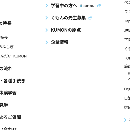
ペ
学習中の方へ
フ
くもんの先生募集
Ja
の特長
KUMONの原点
通
の特長
学
企業情報
Nのふしぎ
く
んだい! KUMON
TO
施
の流れ
・各種手続き
Eng
体験学習
自
見学
財
あるご質問
い合わせ