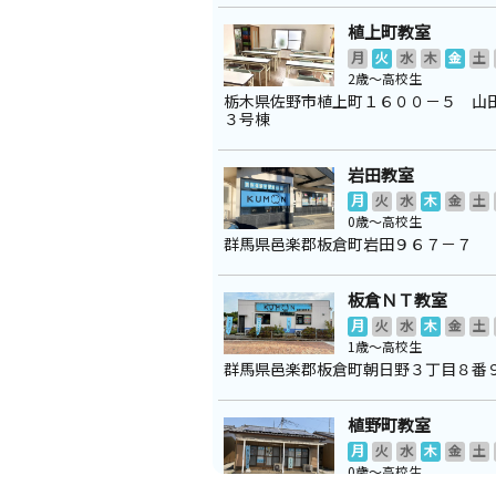
植上町教室
月
火
水
木
金
土
2歳～高校生
栃木県佐野市植上町１６００－５ 山
３号棟
岩田教室
月
火
水
木
金
土
0歳～高校生
群馬県邑楽郡板倉町岩田９６７－７
板倉ＮＴ教室
月
火
水
木
金
土
1歳～高校生
群馬県邑楽郡板倉町朝日野３丁目８番
植野町教室
月
火
水
木
金
土
0歳～高校生
栃木県佐野市植野町１８８６－３