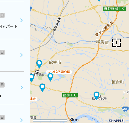
日
田アパート
日
日
９
日
3km