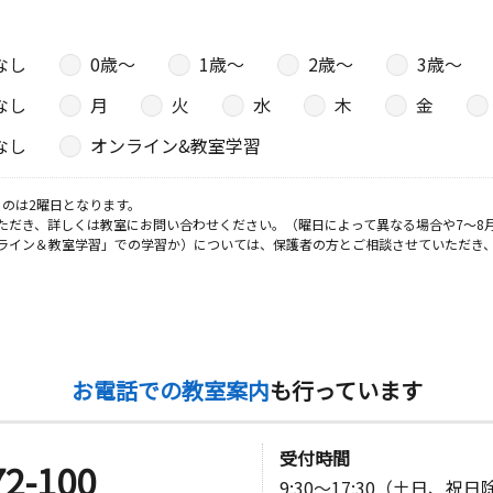
なし
0歳〜
1歳〜
2歳〜
3歳〜
日
なし
月
火
水
木
金
ナカヤマビ
なし
オンライン&教室学習
のは2曜日となります。
日
ただき、詳しくは教室にお問い合わせください。（曜日によって異なる場合や7～8
ライン＆教室学習」での学習か）については、保護者の方とご相談させていただき
日
お電話での教室案内
も行っています
アンルージ
受付時間
72-100
9:30～17:30（土日、祝
日