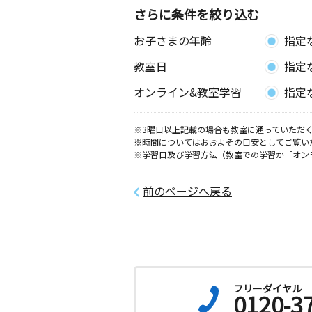
さらに条件を絞り込む
犬伏新町教室
お子さまの年齢
指定
月
火
水
木
金
土
3歳～高校生
教室日
指定
栃木県佐野市犬伏新町１３００ー１ 
ル２０６
オンライン&教室学習
指定
岩舟教室
※3曜日以上記載の場合も教室に通っていただく
月
火
水
木
金
土
※時間についてはおおよその目安としてご覧い
0歳～高校生
※学習日及び学習方法（教室での学習か「オン
栃木県栃木市岩舟町静９４９番３
前のページへ戻る
堀米町東教室
月
火
水
木
金
土
0歳～高校生
栃木県佐野市堀米町２８５－３ パピ
ュＡ
フリーダイヤル
赤坂教室
0120-3
月
火
水
木
金
土