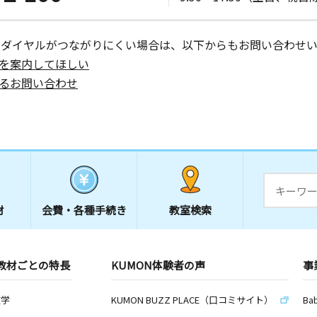
ーダイヤルがつながりにくい場合は、以下からもお問い合わせい
を案内してほしい
日
るお問い合わせ
日
材
会費・
各種手続き
教室検索
日
教材ごとの特長
KUMON体験者の声
事
数学
KUMON BUZZ PLACE（口コミサイト）
Ba
日