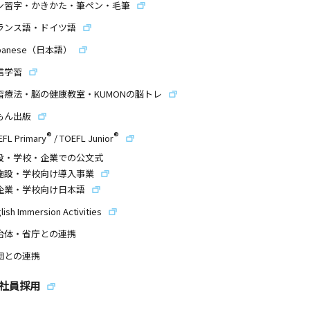
ン習字・かきかた・筆ペン・毛筆
ランス語・ドイツ語
panese（日本語）
信学習
習療法・脳の健康教室・KUMONの脳トレ
もん出版
®
®
EFL Primary
/
TOEFL Junior
設・学校・企業での公文式
施設・学校向け導入事業
企業・学校向け日本語
lish Immersion Activities
治体・省庁との連携
団との連携
社員採用