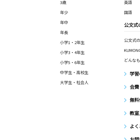
3歳
英語
0歳～高校生
群馬県館林市城町１２－１８ 城町北
年少
国語
年中
公文式
静和教室
年長
月
火
水
木
金
土
公文式
2歳～高校生
小学1・2年生
栃木県栃木市岩舟町静和２４４２－１
KUMO
小学3・4年生
どんなも
小学5・6年生
楠教室
月
火
水
木
金
土
中学生・高校生
学習
2歳～高校生
大学生・社会人
群馬県館林市上赤生田町３８４７
会費
館林緑町教室
無料
月
火
水
木
金
土
2歳～高校生
教室
群馬県館林市緑町２丁目１５－１２
よく
お問