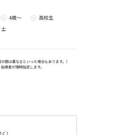
4歳〜
高校生
土
月の間は異なるといった場合もあります。）
、指導者が随時指定します。
日除く）