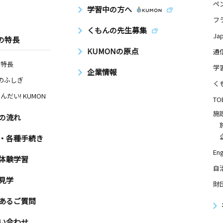
ペ
学習中の方へ
会館
フ
くもんの先生募集
Ja
の特長
KUMONの原点
通
日
の特長
学
企業情報
Nのふしぎ
く
んだい! KUMON
TO
日
施
の流れ
・各種手続き
Eng
体験学習
自
日
見学
財
あるご質問
い合わせ