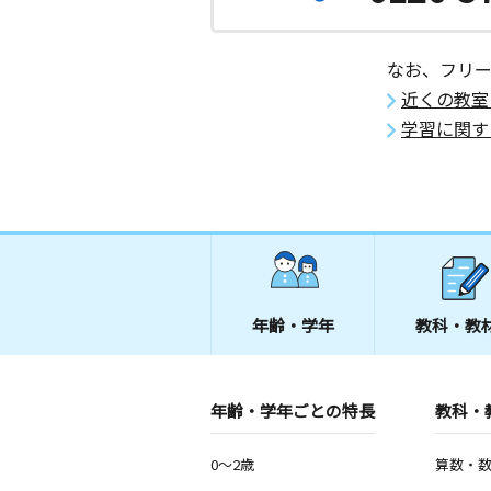
0歳～高校生
栃木県佐野市赤坂町９７３－１２
なお、フリ
花山町教室
近くの教室
月
火
水
木
金
土
学習に関す
3歳～高校生
群馬県館林市花山町２７－６
大橋町教室
月
火
水
木
金
土
3歳～高校生
栃木県佐野市大橋町３２１４－１２
年齢・学年
教科・教
堀米町教室
月
火
水
木
金
土
2歳～高校生
栃木県佐野市堀米町３９４５
年齢・学年ごとの特長
教科・
城町教室
0～2歳
算数・
月
火
水
木
金
土