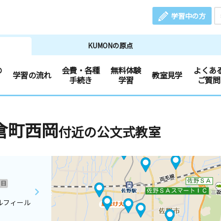
学習中の方
KUMONの原点
の
会費・各種
無料体験
よくあ
学習の流れ
教室見学
手続き
学習
ご質問
倉町西岡
付近の公文式教室
日
ルフィール