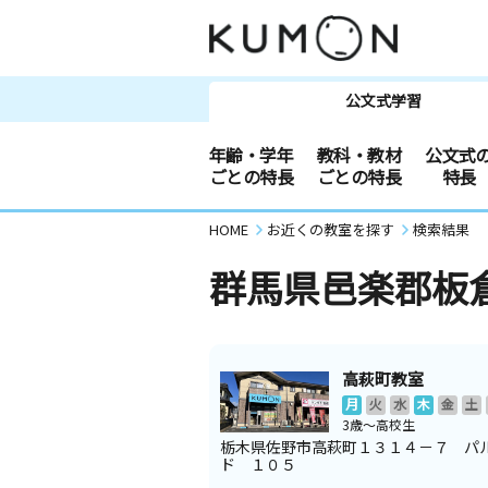
公文式学習
年齢・学年
教科・教材
公文式
ごとの特長
ごとの特長
特長
HOME
お近くの教室を探す
検索結果
群馬県邑楽郡板
高萩町教室
月
火
水
木
金
土
3歳～高校生
栃木県佐野市高萩町１３１４－７ パ
ド １０５