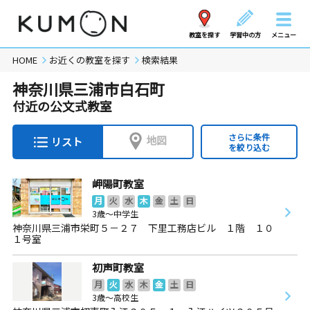
教室を探す
学習中の方
メニュー
HOME
お近くの教室を探す
検索結果
神奈川県三浦市白石町
付近の公文式教室
さらに条件
地図
リスト
を絞り込む
岬陽町教室
月
火
水
木
金
土
日
3歳～中学生
神奈川県三浦市栄町５－２７ 下里工務店ビル １階 １０
１号室
初声町教室
月
火
水
木
金
土
日
3歳～高校生