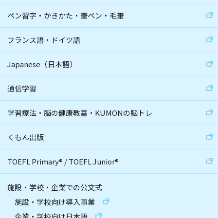
ペン習字・かきかた・筆ペン・毛筆
フランス語・ドイツ語
Japanese（日本語）
通信学習
学習療法・脳の健康教室・KUMONの脳トレ
くもん出版
TOEFL Primary
®
/
TOEFL Junior
®
施設・学校・企業での公文式
施設・学校向け導入事業
企業・学校向け日本語