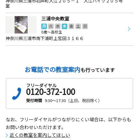
神奈川県三浦市初声町入江２０５－１ 入江ハイツ２０５号
室
三浦中央教室
月
火
水
木
金
土
日
0歳～高校生
神奈川県三浦市南下浦町上宮田３１６６
お電話での教室案内
も行っています
フリーダイヤル
0120-372-100
受付時間
9:30～17:30（土日、祝日除く）
なお、フリーダイヤルがつながりにくい場合は、以下からも
お問い合わせいただけます。
近くの教室を案内してほしい