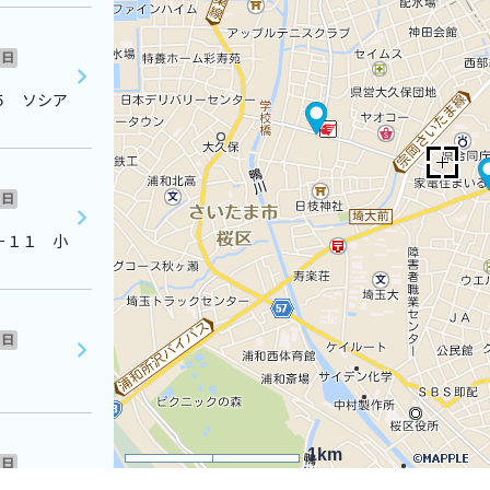
日
５ ソシア
日
－１１ 小
日
1km
日