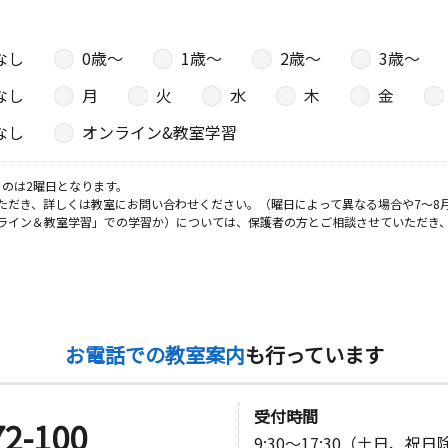
－２１ サ
なし
0歳〜
1歳〜
2歳〜
3歳〜
なし
月
火
水
木
金
日
なし
オンライン&教室学習
１５－７
のは2曜日となります。
ただき、詳しくは教室にお問い合わせください。（曜日によって異なる場合や7～8
日
ライン＆教室学習」での学習か）については、保護者の方とご相談させていただき
－１
日
お電話での教室案内
も行っています
６－７ カ
受付時間
72-100
9:30～17:30（土日、祝