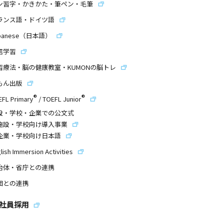
ン習字・かきかた・筆ペン・毛筆
ランス語・ドイツ語
panese（日本語）
信学習
習療法・脳の健康教室・KUMONの脳トレ
もん出版
®
®
EFL Primary
/
TOEFL Junior
設・学校・企業での公文式
施設・学校向け導入事業
企業・学校向け日本語
lish Immersion Activities
治体・省庁との連携
団との連携
社員採用