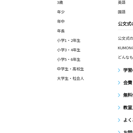
3歳
英語
年少
国語
年中
公文式
年長
公文式
小学1・2年生
KUMO
小学3・4年生
どんなも
小学5・6年生
中学生・高校生
学習
大学生・社会人
会費
無料
教室
よく
お問