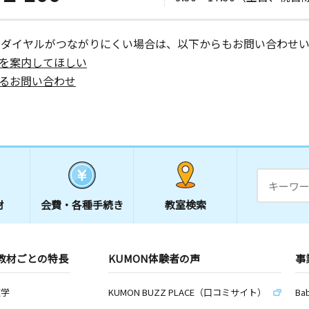
日
－１４ つ
ーダイヤルがつながりにくい場合は、以下からもお問い合わせい
を案内してほしい
るお問い合わせ
日
－６ メゾ
日
材
会費・
各種手続き
教室検索
－２３ グ
教材ごとの特長
KUMON体験者の声
事
数学
KUMON BUZZ PLACE（口コミサイト）
Ba