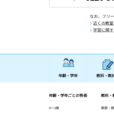
月
火
水
木
金
土
0歳～高校生
埼玉県さいたま市中央区鈴谷４丁目１
なお、フリ
るやハイツ１Ｆ
近くの教室
学習に関す
浦和日向教室
月
火
水
木
金
土
2歳～高校生
埼玉県さいたま市桜区西堀９丁目２５
ンマキ第一１０５室
西堀西教室
月
火
水
木
金
土
2歳～高校生
年齢・学年
教科・教
埼玉県さいたま市桜区西堀３丁目２２
ランドにしふじ１０１
年齢・学年ごとの特長
教科・
0～2歳
算数・