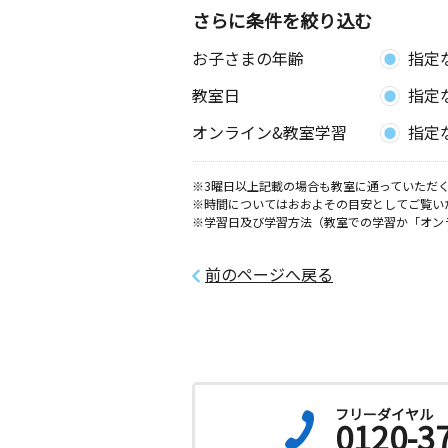
埼玉県さいたま市桜区中島２丁目２１
さらに条件を絞り込む
ンライズ２０３
お子さまの年齢
指定
八王子３丁目教室
教室日
指定
月
火
水
木
金
土
0歳～高校生
オンライン&教室学習
指定
埼玉県さいたま市中央区八王子３丁目
※3曜日以上記載の場合も教室に通っていただく
鈴谷南教室
※時間についてはおおよその目安としてご覧い
月
火
水
木
金
土
※学習日及び学習方法（教室での学習か「オン
0歳～高校生
埼玉県さいたま市桜区山久保２丁目７
前のページへ戻る
与野本町教室
月
火
水
木
金
土
0歳～高校生
埼玉県さいたま市中央区本町東１丁目
リクラフィー本町東 １０１
フリーダイヤル
0120-3
鈴谷小西教室