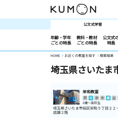
公文式学習
年齢・学年
教科・教材
公文式
ごとの特長
ごとの特長
特長
HOME
お近くの教室を探す
検索結果
埼玉県さいたま
栄和教室
月
火
水
木
金
土
0歳～高校生
埼玉県さいたま市桜区栄和５丁目２２
店舗２階