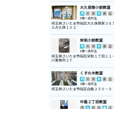
大久保東小前教室
月
火
水
木
金
土
0歳～高校生
埼玉県さいたま市桜区大久保領家３８
ル大久保１０２
栄和小前教室
月
火
水
木
金
土
0歳～高校生
埼玉県さいたま市桜区栄和１丁目１１
川事務所２Ｆ
くすの木教室
月
火
水
木
金
土
3歳～高校生
埼玉県さいたま市桜区白鍬２５０－５
中島２丁目教室
月
火
水
木
金
土
3歳～高校生