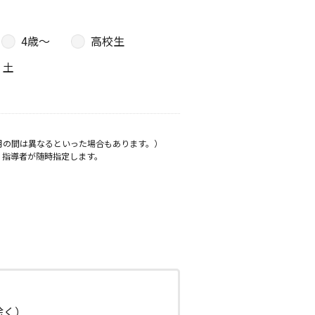
4歳〜
高校生
土
月の間は異なるといった場合もあります。）
、指導者が随時指定します。
日除く）