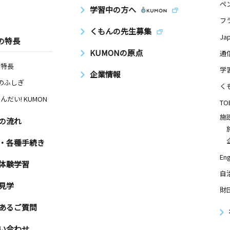
ペ
学習中の方へ
フ
くもんの先生募集
Ja
の特長
KUMONの原点
通
の特長
学
企業情報
Nのふしぎ
く
んだい! KUMON
TO
施
の流れ
・各種手続き
Eng
体験学習
自
見学
財
あるご質問
い合わせ