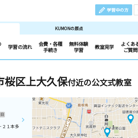
学習中の方
KUMONの原点
の
会費・各種
無料体験
よくあ
学習の流れ
教室見学
手続き
学習
ご質問
市桜区上大久保
付近の公文式教室
日
－２１本多