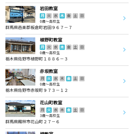
岩田教室
月
火
水
木
金
土
日
0歳～高校生
群馬県邑楽郡板倉町岩田９６７－７
植野町教室
月
火
水
木
金
土
日
0歳～高校生
栃木県佐野市植野町１８８６－３
赤坂教室
月
火
水
木
金
土
日
0歳～高校生
栃木県佐野市赤坂町９７３－１２
花山町教室
月
火
水
木
金
土
日
3歳～高校生
群馬県館林市花山町２７－６
楠教室