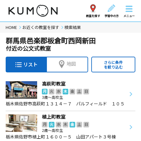
教室を探す
学習中の方
メニュー
HOME
お近くの教室を探す
検索結果
群馬県邑楽郡板倉町西岡新田
付近の公文式教室
さらに条件
地図
リスト
を絞り込む
高萩町教室
月
火
水
木
金
土
日
3歳～高校生
栃木県佐野市高萩町１３１４－７ パルフィールド １０５
植上町教室
月
火
水
木
金
土
日
2歳～高校生
栃木県佐野市植上町１６００－５ 山田アパート３号棟