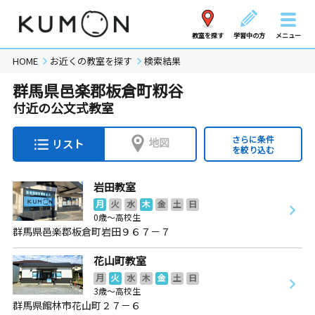
教室を探す
学習中の方
メニュー
HOME
お近くの教室を探す
検索結果
群馬県邑楽郡板倉町籾谷
付近の公文式教室
さらに条件
地図
リスト
を絞り込む
岩田教室
月
火
水
木
金
土
日
0歳～高校生
群馬県邑楽郡板倉町岩田９６７－７
花山町教室
月
火
水
木
金
土
日
3歳～高校生
群馬県館林市花山町２７－６