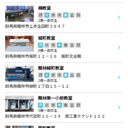
楠教室
月
火
水
木
金
土
日
2歳～高校生
群馬県館林市上赤生田町３８４７
城町教室
月
火
水
木
金
土
日
0歳～高校生
群馬県館林市城町１２－１８ 城町北会館
館林緑町教室
月
火
水
木
金
土
日
2歳～高校生
群馬県館林市緑町２丁目１５－１２
館林第一小前教室
月
火
水
木
金
土
日
3歳～高校生
群馬県館林市代官町１０－３４ 原工業テナント１０２
明和教室