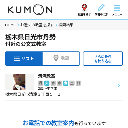
教室を探す
学習中の方
メニュー
HOME
お近くの教室を探す
検索結果
栃木県日光市丹勢
付近の公文式教室
さらに条件
地図
リスト
を絞り込む
清滝教室
月
火
水
木
金
土
日
2歳～中学生
栃木県日光市清滝３丁目５‐１
お電話での教室案内
も行っています