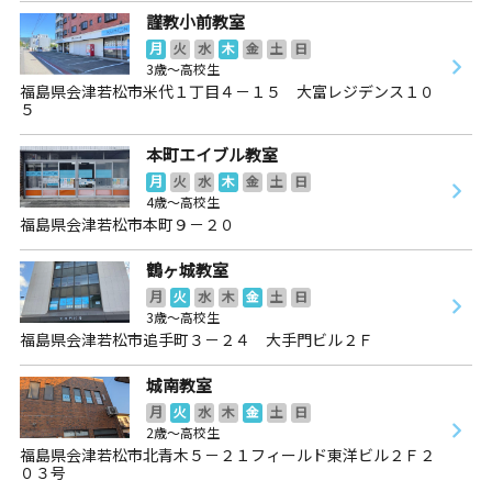
謹教小前教室
月
火
水
木
金
土
日
3歳～高校生
福島県会津若松市米代１丁目４－１５ 大富レジデンス１０
５
本町エイブル教室
月
火
水
木
金
土
日
4歳～高校生
福島県会津若松市本町９－２０
鶴ヶ城教室
月
火
水
木
金
土
日
3歳～高校生
福島県会津若松市追手町３－２４ 大手門ビル２Ｆ
城南教室
月
火
水
木
金
土
日
2歳～高校生
福島県会津若松市北青木５－２１フィールド東洋ビル２Ｆ２
０３号