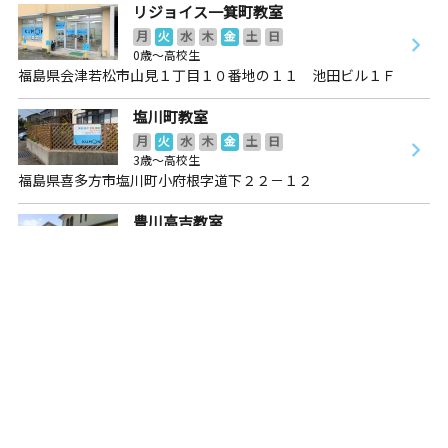
リジョイス一箕町教室
月
火
水
木
金
土
日
0歳～高校生
福島県会津若松市山見１丁目１０番地の１１ 池田ビル１Ｆ
塩川町教室
月
火
水
木
金
土
日
3歳～高校生
福島県喜多方市塩川町小府根字道下２２－１２
豊川高吉教室
月
火
水
木
金
土
日
3歳～高校生
福島県喜多方市豊川町米室上川原５４３０－７４
喜多方二小前教室
月
火
水
木
金
土
日
3歳～中学生
福島県喜多方市梅竹７２８０－４
松長六丁目教室