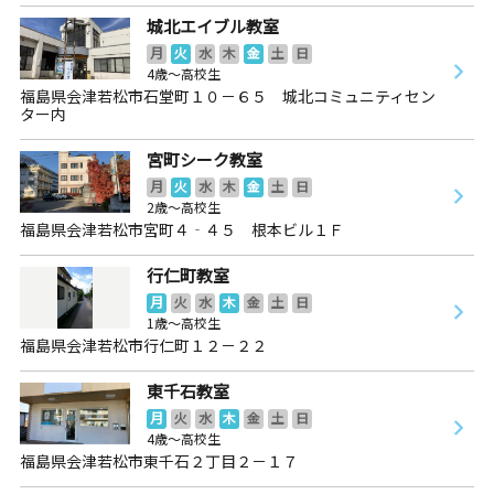
城北エイブル教室
月
火
水
木
金
土
日
4歳～高校生
福島県会津若松市石堂町１０－６５ 城北コミュニティセン
ター内
宮町シーク教室
月
火
水
木
金
土
日
2歳～高校生
福島県会津若松市宮町４‐４５ 根本ビル１Ｆ
行仁町教室
月
火
水
木
金
土
日
1歳～高校生
福島県会津若松市行仁町１２－２２
東千石教室
月
火
水
木
金
土
日
4歳～高校生
福島県会津若松市東千石２丁目２－１７