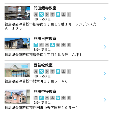
門田飯寺教室
月
火
水
木
金
土
日
3歳～高校生
福島県会津若松市飯寺南３丁目１３番１号 レジデンス光
Ａ １０５
門田日吉教室
月
火
水
木
金
土
日
3歳～高校生
福島県会津若松市飯寺南１丁目１番３号 Ａ棟１
西若松教室
月
火
水
木
金
土
日
3歳～高校生
福島県会津若松市材木町１丁目５－４６
門田中野教室
月
火
水
木
金
土
日
2歳～高校生
福島県会津若松市門田町中野字屋敷１９５－１