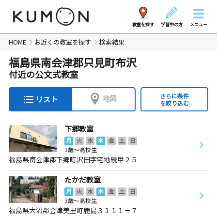
教室を探す
学習中の方
メニュー
HOME
お近くの教室を探す
検索結果
福島県南会津郡只見町布沢
付近の公文式教室
さらに条件
地図
リスト
を絞り込む
下郷教室
月
火
水
木
金
土
日
3歳～高校生
福島県南会津郡下郷町沢田字宅地続甲２５
たかだ教室
月
火
水
木
金
土
日
3歳～高校生
福島県大沼郡会津美里町鹿島３１１１－７