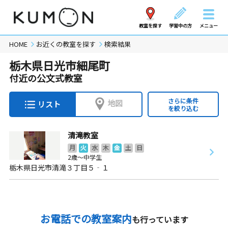
教室を探す
学習中の方
メニュー
HOME
お近くの教室を探す
検索結果
栃木県日光市細尾町
付近の公文式教室
さらに条件
地図
リスト
を絞り込む
清滝教室
月
火
水
木
金
土
日
2歳～中学生
栃木県日光市清滝３丁目５‐１
お電話での教室案内
も行っています