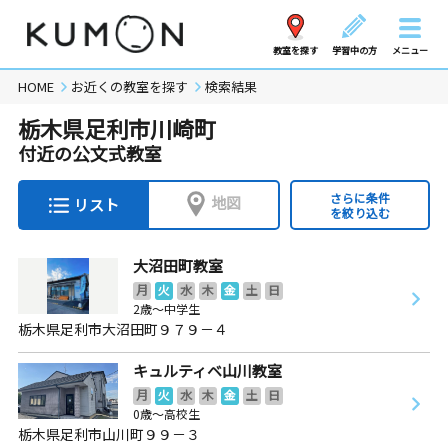
教室を探す
学習中の方
メニュー
HOME
お近くの教室を探す
検索結果
栃木県足利市川崎町
付近の公文式教室
さらに条件
地図
リスト
を絞り込む
大沼田町教室
月
火
水
木
金
土
日
2歳～中学生
栃木県足利市大沼田町９７９－４
キュルティベ山川教室
月
火
水
木
金
土
日
0歳～高校生
栃木県足利市山川町９９－３