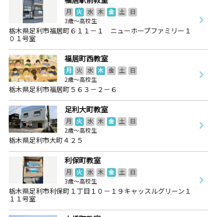
月
火
水
木
金
土
日
3歳～高校生
栃木県足利市福居町６１１－１ ニューホープファミリー１
０１号室
福居町西教室
月
火
水
木
金
土
日
2歳～高校生
栃木県足利市福居町５６３－２－６
足利大町教室
月
火
水
木
金
土
日
2歳～高校生
栃木県足利市大町４２５
利保町教室
月
火
水
木
金
土
日
3歳～高校生
栃木県足利市利保町１丁目１０－１９キャッスルグリーン１
１１号室