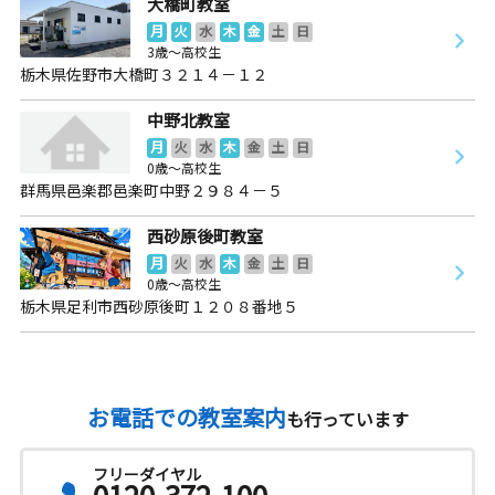
大橋町教室
月
火
水
木
金
土
日
3歳～高校生
栃木県佐野市大橋町３２１４－１２
中野北教室
月
火
水
木
金
土
日
0歳～高校生
群馬県邑楽郡邑楽町中野２９８４－５
西砂原後町教室
月
火
水
木
金
土
日
0歳～高校生
栃木県足利市西砂原後町１２０８番地５
お電話での教室案内
も行っています
フリーダイヤル