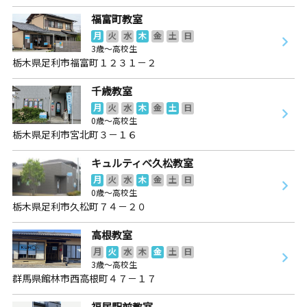
福富町教室
月
火
水
木
金
土
日
3歳～高校生
栃木県足利市福富町１２３１－２
千歳教室
月
火
水
木
金
土
日
0歳～高校生
栃木県足利市宮北町３－１６
キュルティベ久松教室
月
火
水
木
金
土
日
0歳～高校生
栃木県足利市久松町７４－２０
高根教室
月
火
水
木
金
土
日
3歳～高校生
群馬県館林市西高根町４７－１７
福居駅前教室