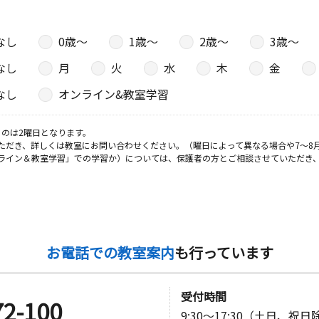
なし
0歳〜
1歳〜
2歳〜
3歳〜
日
なし
月
火
水
木
金
６ アムー
なし
オンライン&教室学習
のは2曜日となります。
ただき、詳しくは教室にお問い合わせください。（曜日によって異なる場合や7～8
日
ライン＆教室学習」での学習か）については、保護者の方とご相談させていただき
Ｅハイツ片
日
お電話での教室案内
も行っています
９号
受付時間
72-100
室
9:30～17:30（土日、祝