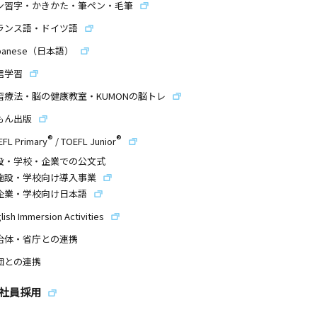
ン習字・かきかた・筆ペン・毛筆
ランス語・ドイツ語
panese（日本語）
信学習
習療法・脳の健康教室・KUMONの脳トレ
もん出版
®
®
EFL Primary
/
TOEFL Junior
設・学校・企業での公文式
施設・学校向け導入事業
企業・学校向け日本語
lish Immersion Activities
治体・省庁との連携
団との連携
社員採用