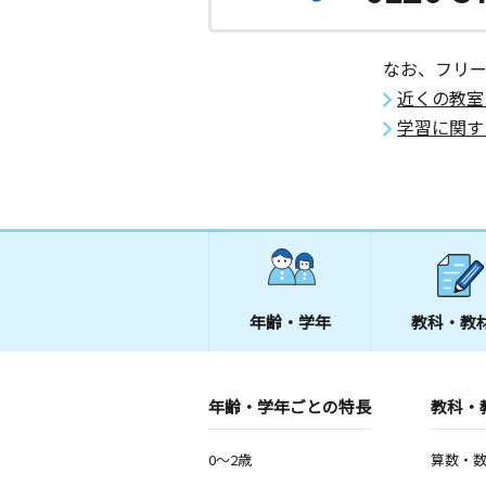
月
火
水
木
金
土
0歳～高校生
神奈川県藤沢市鵠沼海岸１丁目９－８
なお、フリ
近くの教室
手広教室
学習に関す
月
火
水
木
金
土
0歳～高校生
神奈川県鎌倉市手広４丁目１－１０ 
０１号室
本鵠沼教室
月
火
水
木
金
土
3歳～高校生
神奈川県藤沢市本鵠沼２丁目１０－１
年齢・学年
教科・教
ル鵠沼１０２号室
年齢・学年ごとの特長
教科・
0～2歳
算数・