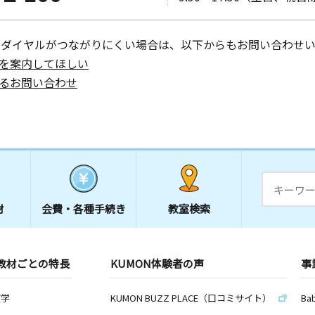
日
ーダイヤルがつながりにくい場合は、以下からもお問い合わせい
を案内してほしい
るお問い合わせ
日
はぎビル１
日
８ サント
材
会費・
各種手続き
教室検索
教材ごとの特長
KUMON体験者の声
事
数学
KUMON BUZZ PLACE（口コミサイト）
Ba