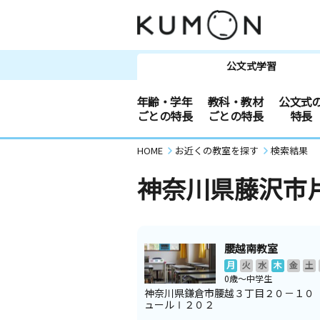
公文式学習
年齢・学年
教科・教材
公文式
ごとの特長
ごとの特長
特長
HOME
お近くの教室を探す
検索結果
神奈川県藤沢市
腰越南教室
月
火
水
木
金
土
0歳～中学生
神奈川県鎌倉市腰越３丁目２０－１０
ュールⅠ２０２