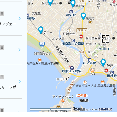
日
サンヴェー
日
日
１８ レポ
1km
日