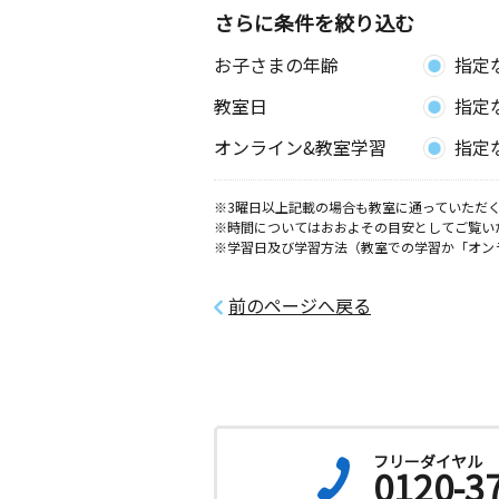
神奈川県藤沢市片瀬１丁目５‐３
さらに条件を絞り込む
お子さまの年齢
指定
津村教室
月
火
水
木
金
土
教室日
指定
0歳～高校生
神奈川県鎌倉市西鎌倉１丁目１９－１
オンライン&教室学習
指定
ル西鎌倉１階
※3曜日以上記載の場合も教室に通っていただく
柳小路教室
※時間についてはおおよその目安としてご覧い
月
火
水
木
金
土
※学習日及び学習方法（教室での学習か「オン
0歳～高校生
神奈川県藤沢市片瀬３９０－６９ Ｔ
瀬１０２
前のページへ戻る
松が岡北教室
月
火
水
木
金
土
0歳～高校生
神奈川県藤沢市鵠沼松が岡３丁目５番
フリーダイヤル
0120-3
鵠沼海岸１丁目教