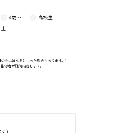
4歳〜
高校生
土
月の間は異なるといった場合もあります。）
、指導者が随時指定します。
日除く）