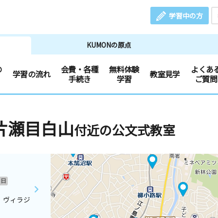
学習中の方
KUMONの原点
の
会費・各種
無料体験
よくあ
学習の流れ
教室見学
手続き
学習
ご質問
片瀬目白山
付近の公文式教室
日
 ヴィラジ