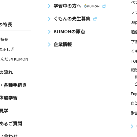
ペ
学習中の方へ
フ
くもんの先生募集
Ja
の特長
KUMONの原点
通
の特長
学
企業情報
Nのふしぎ
く
んだい! KUMON
TO
施
の流れ
・各種手続き
Eng
体験学習
自
見学
財
あるご質問
い合わせ