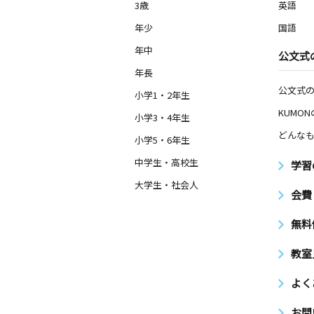
3歳
英語
年少
国語
年中
公文式
年長
公文式
小学1・2年生
KUMO
小学3・4年生
どんなも
小学5・6年生
中学生・高校生
学習
大学生・社会人
会費
無料
教室
よく
お問