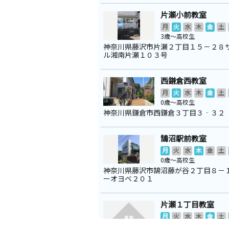
片瀬小前教室
月
火
水
木
金
土
3歳～高校生
神奈川県藤沢市片瀬２丁目１５－２８
ル湘南片瀬１０３号
西鎌倉西教室
月
火
水
木
金
土
0歳～高校生
神奈川県鎌倉市西鎌倉３丁目３‐３２
鵠沼駅前教室
月
火
水
木
金
土
0歳～高校生
神奈川県藤沢市鵠沼藤が谷２丁目８－
ーオヨベ２０１
片瀬１丁目教室
月
火
水
木
金
土
0歳～高校生