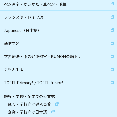
ペン習字・かきかた・筆ペン・毛筆
フランス語・ドイツ語
Japanese（日本語）
通信学習
学習療法・脳の健康教室・KUMONの脳トレ
くもん出版
TOEFL Primary
®
/
TOEFL Junior
®
施設・学校・企業での公文式
施設・学校向け導入事業
企業・学校向け日本語