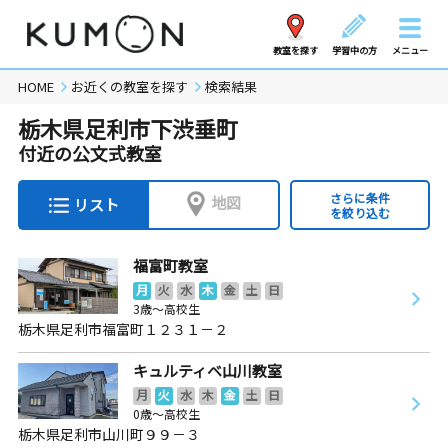
教室を探す
学習中の方
メニュー
HOME
お近くの教室を探す
検索結果
栃木県足利市下渋垂町
付近の公文式教室
さらに条件
地図
リスト
を絞り込む
福富町教室
月
火
水
木
金
土
日
3歳～高校生
栃木県足利市福富町１２３１－２
キュルティベ山川教室
月
火
水
木
金
土
日
0歳～高校生
栃木県足利市山川町９９－３