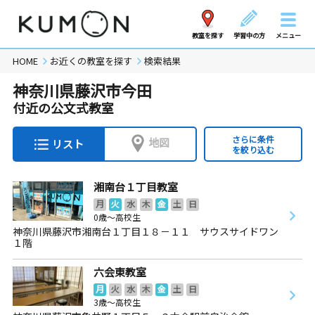
教室を探す
学習中の方
メニュー
HOME
お近くの教室を探す
検索結果
神奈川県藤沢市今田
付近の公文式教室
さらに条件
地図
リスト
を絞り込む
湘南台１丁目教室
月
火
水
木
金
土
日
0歳～高校生
神奈川県藤沢市湘南台１丁目１８－１１ サウスサイドワン
１階
六会東教室
月
火
水
木
金
土
日
3歳～高校生