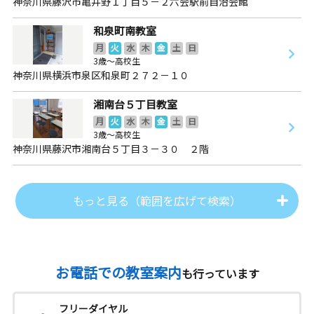
神奈川県藤沢市亀井野１丁目５－２六会駅前自治会館
和泉町南教室
月
火
水
木
金
土
日
3歳～高校生
神奈川県横浜市泉区和泉町２７２－１０
湘南台５丁目教室
月
火
水
木
金
土
日
3歳～高校生
神奈川県藤沢市湘南台５丁目３－３０ ２階
もっと見る（範囲を広げて検索）
お電話での教室案内
も行っています
フリーダイヤル