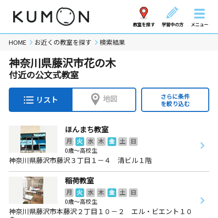
教室を探す
学習中の方
メニュー
HOME
お近くの教室を探す
検索結果
神奈川県藤沢市花の木
付近の公文式教室
さらに条件
地図
リスト
を絞り込む
ほんまち教室
月
火
水
木
金
土
日
0歳～高校生
神奈川県藤沢市藤沢３丁目１－４ 清ビル１階
稲荷教室
月
火
水
木
金
土
日
0歳～高校生
神奈川県藤沢市本藤沢２丁目１０－２ エル・ビエント１０