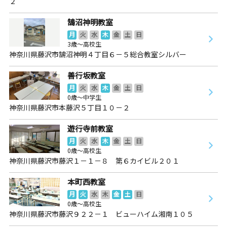
２
鵠沼神明教室
月
火
水
木
金
土
日
3歳～高校生
神奈川県藤沢市鵠沼神明４丁目６－５総合教室シルバー
善行坂教室
月
火
水
木
金
土
日
0歳～中学生
神奈川県藤沢市本藤沢５丁目１０－２
遊行寺前教室
月
火
水
木
金
土
日
0歳～高校生
神奈川県藤沢市藤沢１－１－８ 第６カイビル２０１
本町西教室
月
火
水
木
金
土
日
0歳～高校生
神奈川県藤沢市藤沢９２２－１ ビューハイム湘南１０５