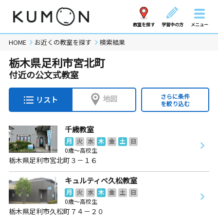
教室を探す
学習中の方
メニュー
HOME
お近くの教室を探す
検索結果
栃木県足利市宮北町
付近の公文式教室
さらに条件
地図
リスト
を絞り込む
千歳教室
月
火
水
木
金
土
日
0歳～高校生
栃木県足利市宮北町３－１６
キュルティベ久松教室
月
火
水
木
金
土
日
0歳～高校生
栃木県足利市久松町７４－２０